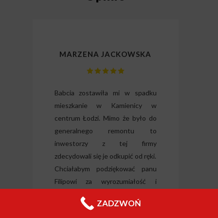
MARZENA JACKOWSKA
lizm
Babcia zostawiła mi w spadku
Dzię
gli
mieszkanie w Kamienicy w
odz
ili
centrum Łodzi. Mimo że było do
Wysłu
tkie
generalnego remontu to
forma
o i
inwestorzy z tej firmy
nieru
 raz
zdecydowali się je odkupić od ręki.
Jeleni
Chciałabym podziękować panu
Filipowi za wyrozumiałość i
wszelką pomoc.
ZADZWOŃ
Łódź