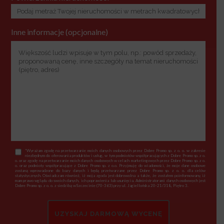
Inne informacje (opcjonalne)
*Wyrażam zgodę na przetwarzanie moich danych osobowych przez Dobre Promo sp. z o. o. w zakresie
niezbędnym do oferowania produktów i usług, w tym podmiotów współpracujących z Dobre Promo sp. z o.
o. oraz zgodę na przetwarzanie moich danych osobowych w celach marketingowych przez Dobre Promo sp. z o.
o. oraz podmioty współpracujące z Dobre Promo sp. z o.o. Przyjmuję do wiadomości, że moje dane osobowe
zostaną wprowadzone do bazy danych i będą przetwarzane przez Dobre Promo sp. z o. o. dla celów
statystycznych. Oświadczam również, iż moja zgoda jest dobrowolna a także, że zostałem poinformowany, iż
mam prawo wglądu do swoich danych, ich poprawienia lub usunięcia. Administratorami danych osobowych jest
Dobre Promo sp. z o. o. z siedzibą wSzczecinie (70-363) przy ul. Jagiellońska 20-21/318, Piętro 3.