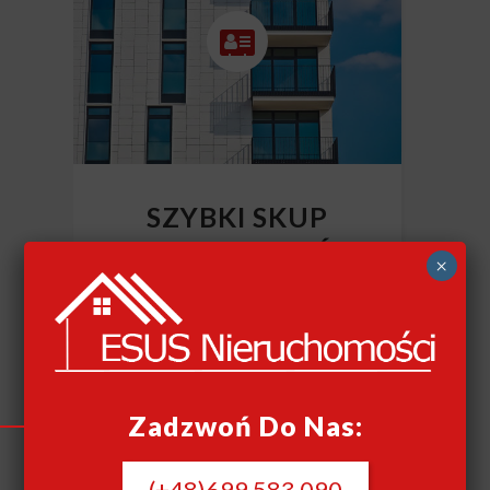
SZYBKI SKUP
NIERUCHOMOŚCI
×
CAŁY KRAJ
Szybki skup nieruchomości
Zadzwoń Do Nas:
(+48)699 583 090