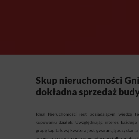
Skup nieruchomości Gn
dokładna sprzedaż bud
Ideal Nieruchomości jest posiadającym wiedzę t
kupowaniu działek. Uwzględniając interes każdego 
grupę kapitałową kwatera jest gwarancją pozyskani
w zamian za przekazanie praw własności albo zdobycia