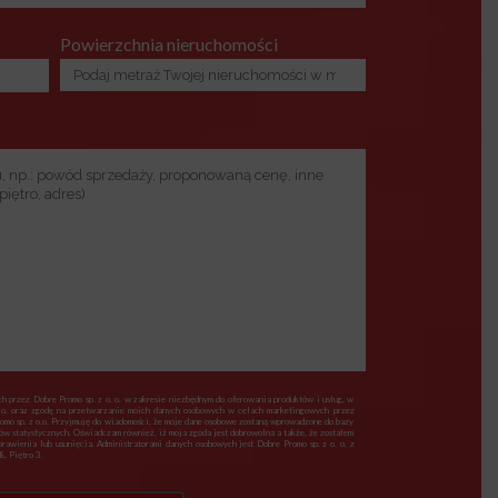
Powierzchnia nieruchomości
 przez Dobre Promo sp. z o. o. w zakresie niezbędnym do oferowania produktów i usług, w
 o. oraz zgodę na przetwarzanie moich danych osobowych w celach marketingowych przez
romo sp. z o.o. Przyjmuję do wiadomości, że moje dane osobowe zostaną wprowadzone do bazy
lów statystycznych. Oświadczam również, iż moja zgoda jest dobrowolna a także, że zostałem
awienia lub usunięcia. Administratorami danych osobowych jest Dobre Promo sp. z o. o. z
, Piętro 3.