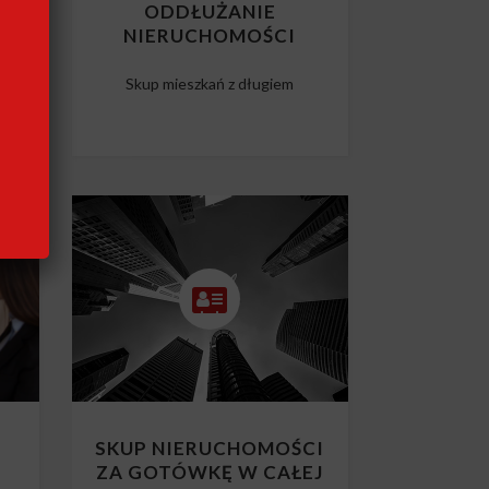
CI
ODDŁUŻANIE
NIERUCHOMOŚCI
m
Skup mieszkań z długiem
SKUP NIERUCHOMOŚCI
ZA GOTÓWKĘ W CAŁEJ