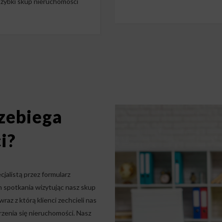
zybki skup nieruchomości
zebiega
i?
jalistą przez formularz
h spotkania wizytując nasz skup
az z którą klienci zechcieli nas
rzenia się nieruchomości. Nasz