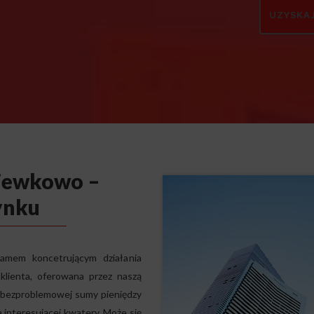
iewkowo –
ynku
eamem koncetrującym działania
klienta, oferowana przez naszą
a bezproblemowej sumy pieniędzy
 interesującej kwatery. Może się