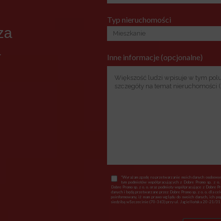
Typ nieruchomości
za
a
Inne informacje (opcjonalne)
*Wyrażam zgodę na przetwarzanie moich danych osobowych
tym podmiotów współpracujących z Dobre Promo sp. z o.
Dobre Promo sp. z o. o. oraz podmioty współpracujące z Dobre P
danych i będą przetwarzane przez Dobre Promo sp. z o. o. dla ce
poinformowany, iż mam prawo wglądu do swoich danych, ich popr
siedzibą wSzczecinie (70-363) przy ul. Jagiellońska 20-21/318