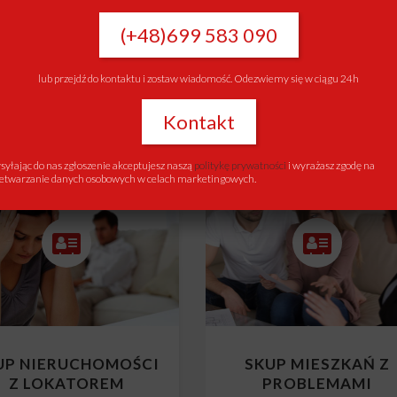
UP NIERUCHOMOŚCI
SKUP NIERUCHOMOŚ
Z KREDYTEM
Z KOMORNIKIEM
(+48)699 583 090
Skup mieszkań z kredytem
Skup mieszkań z komornikie
lub przejdź do kontaktu i zostaw wiadomość. Odezwiemy się w ciągu 24h
Kontakt
yłając do nas zgłoszenie akceptujesz naszą
politykę prywatności
i wyrażasz zgodę na
etwarzanie danych osobowych w celach marketingowych.
UP NIERUCHOMOŚCI
SKUP MIESZKAŃ Z
Z LOKATOREM
PROBLEMAMI