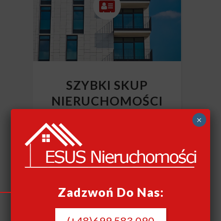
SZYBKI SKUP
NIERUCHOMOŚCI
CAŁY KRAJ
×
Szybki skup nieruchomości
Zadzwoń Do Nas:
(+48)699 583 090