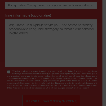
Inne informacje (opcjonalne)
*Wyrażam zgodę na przetwarzanie moich danych osobowych przez Dobre Promo sp. z o. o. w zakresie
niezbędnym do oferowania produktów i usług, w tym podmiotów współpracujących z Dobre Promo sp. z o.
o. oraz zgodę na przetwarzanie moich danych osobowych w celach marketingowych przez Dobre Promo sp. z o.
o. oraz podmioty współpracujące z Dobre Promo sp. z o.o. Przyjmuję do wiadomości, że moje dane osobowe
zostaną wprowadzone do bazy danych i będą przetwarzane przez Dobre Promo sp. z o. o. dla celów
statystycznych. Oświadczam również, iż moja zgoda jest dobrowolna a także, że zostałem poinformowany, iż
mam prawo wglądu do swoich danych, ich poprawienia lub usunięcia. Administratorami danych osobowych jest
Dobre Promo sp. z o. o. z siedzibą wSzczecinie (70-363) przy ul. Jagiellońska 20-21/318, Piętro 3.