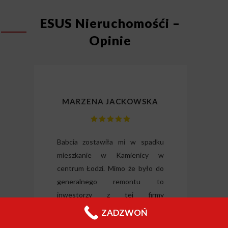
ESUS Nieruchomośći –
Opinie
MARZENA JACKOWSKA
lizm
Babcia zostawiła mi w spadku
Dzię
gli
mieszkanie w Kamienicy w
odz
ili
centrum Łodzi. Mimo że było do
Wysłu
tkie
generalnego remontu to
forma
o i
inwestorzy z tej firmy
nieru
 raz
zdecydowali się je odkupić od ręki.
ZADZWOŃ
Jeleni
Chciałabym podziękować panu