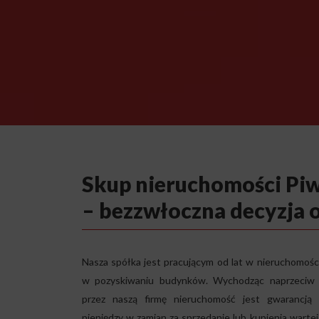
Skup nieruchomości Piw
– bezzwłoczna decyzja 
Nasza spółka jest pracującym od lat w nieruchomoś
w pozyskiwaniu budynków. Wychodząc naprzeciw d
przez naszą firmę nieruchomość jest gwarancją 
pieniędzy w zamian za sprzedanie lub kupienia wartej