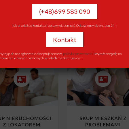
UP NIERUCHOMOŚCI
SKUP NIERUCHOMOŚ
Z KREDYTEM
Z KOMORNIKIEM
(+48)699 583 090
Skup mieszkań z kredytem
Skup mieszkań z komornikie
lub przejdź do kontaktu i zostaw wiadomość. Odezwiemy się w ciągu 24h
Kontakt
yłając do nas zgłoszenie akceptujesz naszą
politykę prywatności
i wyrażasz zgodę na
etwarzanie danych osobowych w celach marketingowych.
UP NIERUCHOMOŚCI
SKUP MIESZKAŃ Z
Z LOKATOREM
PROBLEMAMI