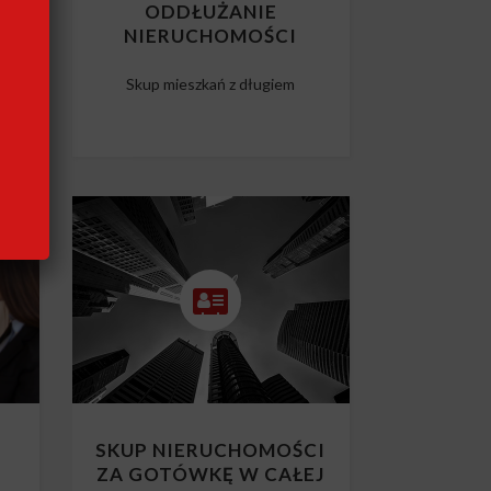
CI
ODDŁUŻANIE
NIERUCHOMOŚCI
m
Skup mieszkań z długiem
SKUP NIERUCHOMOŚCI
ZA GOTÓWKĘ W CAŁEJ