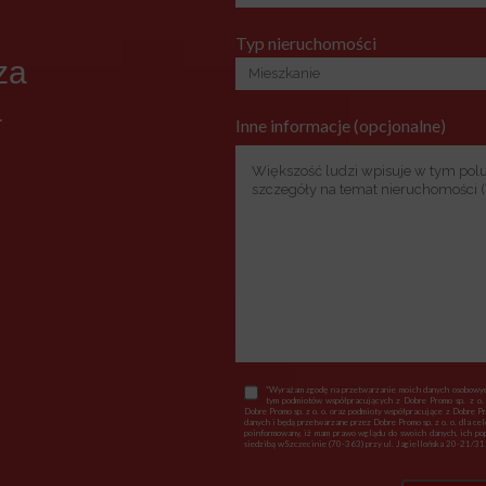
Typ nieruchomości
za
a
Inne informacje (opcjonalne)
*Wyrażam zgodę na przetwarzanie moich danych osobowych
tym podmiotów współpracujących z Dobre Promo sp. z o.
Dobre Promo sp. z o. o. oraz podmioty współpracujące z Dobre P
danych i będą przetwarzane przez Dobre Promo sp. z o. o. dla ce
poinformowany, iż mam prawo wglądu do swoich danych, ich popr
siedzibą wSzczecinie (70-363) przy ul. Jagiellońska 20-21/318