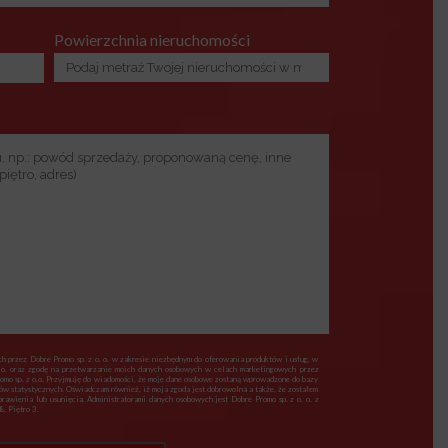
Powierzchnia nieruchomości
 przez Dobre Promo sp. z o. o. w zakresie niezbędnym do oferowania produktów i usług, w
 o. oraz zgodę na przetwarzanie moich danych osobowych w celach marketingowych przez
romo sp. z o.o. Przyjmuję do wiadomości, że moje dane osobowe zostaną wprowadzone do bazy
lów statystycznych. Oświadczam również, iż moja zgoda jest dobrowolna a także, że zostałem
awienia lub usunięcia. Administratorami danych osobowych jest Dobre Promo sp. z o. o. z
, Piętro 3.