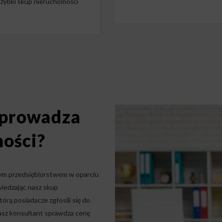
zybki skup nieruchomości
eprowadza
ości?
zym przedsiębiorstwem w oparciu
wiedzając nasz skup
órą posiadacze zgłosili się do
Nasz konsultant sprawdza cenę