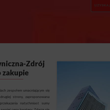
niczna-Zdrój
o zakupie
ciach zespołem umacniającym się
rugiej strony, zaproponowana
przekazania natychmiast sumy
 swojej ceny kwatery. Zdarza się