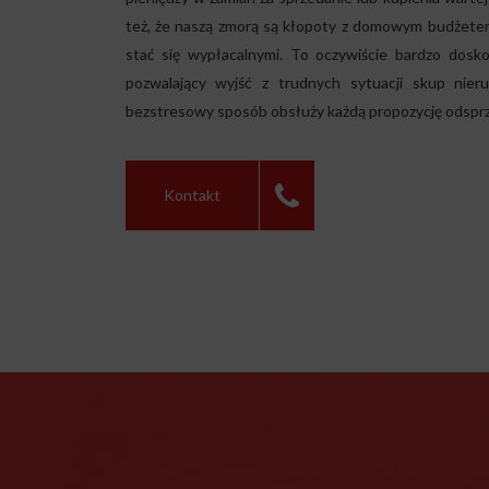
też, że naszą zmorą są kłopoty z domowym budżetem
stać się wypłacalnymi. To oczywiście bardzo dosk
pozwalający wyjść z trudnych sytuacji
skup nier
bezstresowy sposób obsłuży każdą propozycję odsprz
Kontakt