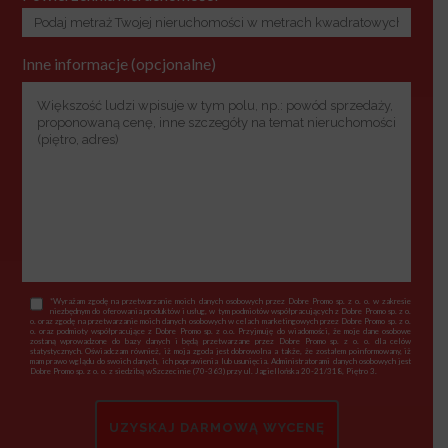
Inne informacje (opcjonalne)
*Wyrażam zgodę na przetwarzanie moich danych osobowych przez Dobre Promo sp. z o. o. w zakresie
niezbędnym do oferowania produktów i usług, w tym podmiotów współpracujących z Dobre Promo sp. z o.
o. oraz zgodę na przetwarzanie moich danych osobowych w celach marketingowych przez Dobre Promo sp. z o.
o. oraz podmioty współpracujące z Dobre Promo sp. z o.o. Przyjmuję do wiadomości, że moje dane osobowe
zostaną wprowadzone do bazy danych i będą przetwarzane przez Dobre Promo sp. z o. o. dla celów
statystycznych. Oświadczam również, iż moja zgoda jest dobrowolna a także, że zostałem poinformowany, iż
mam prawo wglądu do swoich danych, ich poprawienia lub usunięcia. Administratorami danych osobowych jest
Dobre Promo sp. z o. o. z siedzibą wSzczecinie (70-363) przy ul. Jagiellońska 20-21/318, Piętro 3.