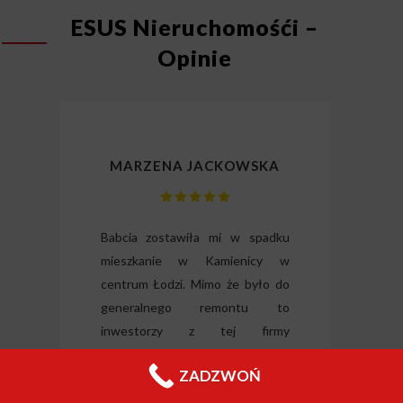
ESUS Nieruchomośći –
Opinie
MARZENA JACKOWSKA
lizm
Babcia zostawiła mi w spadku
Dzię
gli
mieszkanie w Kamienicy w
odz
ili
centrum Łodzi. Mimo że było do
Wysłu
tkie
generalnego remontu to
forma
o i
inwestorzy z tej firmy
nieru
 raz
zdecydowali się je odkupić od ręki.
Jeleni
ZADZWOŃ
Chciałabym podziękować panu
Filipowi za wyrozumiałość i