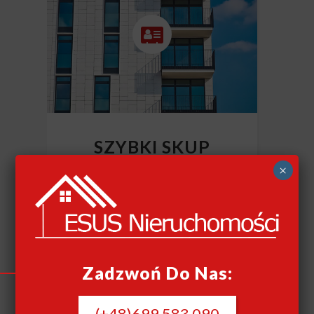
SZYBKI SKUP
NIERUCHOMOŚCI
×
CAŁY KRAJ
Szybki skup nieruchomości
Zadzwoń Do Nas:
(+48)699 583 090