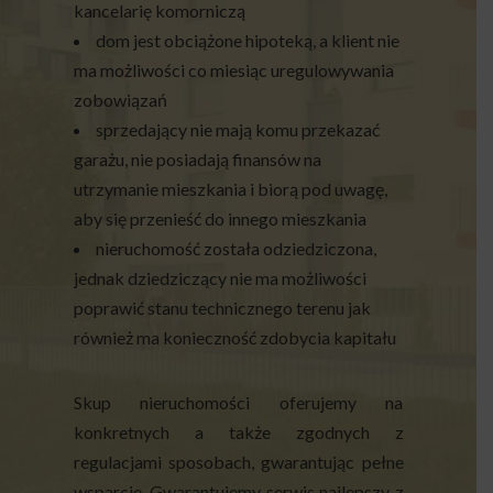
kancelarię komorniczą
dom jest obciążone hipoteką, a klient nie
ma możliwości co miesiąc uregulowywania
zobowiązań
sprzedający nie mają komu przekazać
garażu, nie posiadają finansów na
utrzymanie mieszkania i biorą pod uwagę,
aby się przenieść do innego mieszkania
nieruchomość została odziedziczona,
jednak dziedziczący nie ma możliwości
poprawić stanu technicznego terenu jak
również ma konieczność zdobycia kapitału
Skup nieruchomości oferujemy na
konkretnych a także zgodnych z
regulacjami sposobach, gwarantując pełne
wsparcie. Gwarantujemy serwis najlepszy z