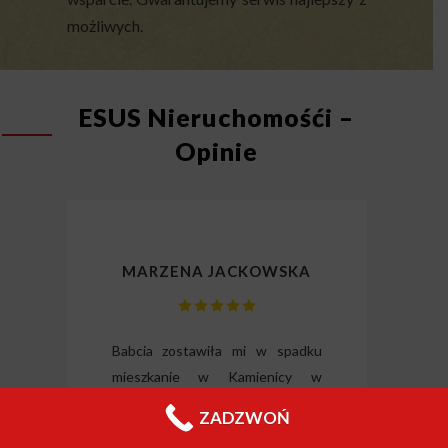
możliwych.
ESUS Nieruchomośći –
Opinie
MARZENA JACKOWSKA
lizm
Babcia zostawiła mi w spadku
Dzię
gli
mieszkanie w Kamienicy w
odz
ili
centrum Łodzi. Mimo że było do
Wysłu
ZADZWOŃ
tkie
generalnego remontu to
forma