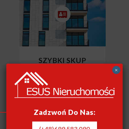
SZYBKI SKUP
NIERUCHOMOŚCI
×
CAŁY KRAJ
Szybki skup nieruchomości
Zadzwoń Do Nas:
(+48)699 583 090