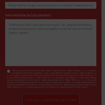
Inne informacje (opcjonalne)
*Wyrażam zgodę na przetwarzanie moich danych osobowych przez Dobre Promo sp. z o. o. w zakresie
niezbędnym do oferowania produktów i usług, w tym podmiotów współpracujących z Dobre Promo sp. z o.
o. oraz zgodę na przetwarzanie moich danych osobowych w celach marketingowych przez Dobre Promo sp. z o.
o. oraz podmioty współpracujące z Dobre Promo sp. z o.o. Przyjmuję do wiadomości, że moje dane osobowe
zostaną wprowadzone do bazy danych i będą przetwarzane przez Dobre Promo sp. z o. o. dla celów
statystycznych. Oświadczam również, iż moja zgoda jest dobrowolna a także, że zostałem poinformowany, iż
mam prawo wglądu do swoich danych, ich poprawienia lub usunięcia. Administratorami danych osobowych jest
Dobre Promo sp. z o. o. z siedzibą wSzczecinie (70-363) przy ul. Jagiellońska 20-21/318, Piętro 3.