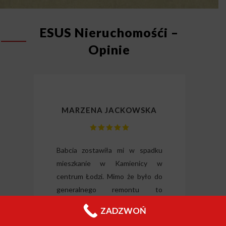
ESUS Nieruchomośći –
Opinie
MARZENA JACKOWSKA
lizm
Babcia zostawiła mi w spadku
Dzię
gli
mieszkanie w Kamienicy w
odz
ili
centrum Łodzi. Mimo że było do
Wysłu
tkie
generalnego remontu to
forma
o i
inwestorzy z tej firmy
nieru
ZADZWOŃ
 raz
zdecydowali się je odkupić od ręki.