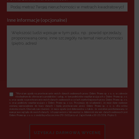
Inne informacje (opcjonalne)
*Wyrażam zgodę na przetwarzanie moich danych osobowych przez Dobre Promo sp. z o. o. w zakresie
niezbędnym do oferowania produktów i usług, w tym podmiotów współpracujących z Dobre Promo sp. z o.
o. oraz zgodę na przetwarzanie moich danych osobowych w celach marketingowych przez Dobre Promo sp. z o.
o. oraz podmioty współpracujące z Dobre Promo sp. z o.o. Przyjmuję do wiadomości, że moje dane osobowe
zostaną wprowadzone do bazy danych i będą przetwarzane przez Dobre Promo sp. z o. o. dla celów
statystycznych. Oświadczam również, iż moja zgoda jest dobrowolna a także, że zostałem poinformowany, iż
mam prawo wglądu do swoich danych, ich poprawienia lub usunięcia. Administratorami danych osobowych jest
Dobre Promo sp. z o. o. z siedzibą wSzczecinie (70-363) przy ul. Jagiellońska 20-21/318, Piętro 3.