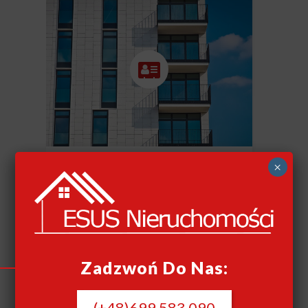
×
SZYBKI SKUP
NIERUCHOMOŚCI
CAŁY KRAJ
Szybki skup nieruchomości
Zadzwoń Do Nas:
(+48)699 583 090