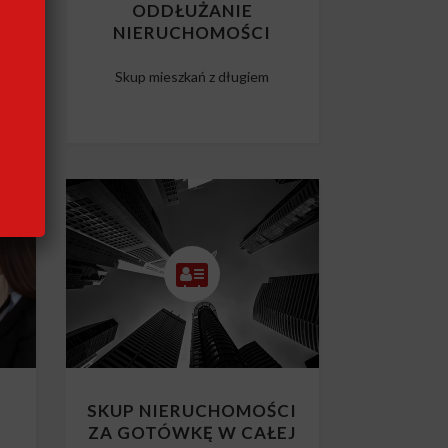
CI
ODDŁUŻANIE
NIERUCHOMOŚCI
m
Skup mieszkań z długiem
SKUP NIERUCHOMOŚCI
ZA GOTÓWKĘ W CAŁEJ