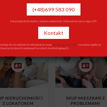
UP NIERUCHOMOŚCI
SKUP NIERUCHOMOŚ
Z KREDYTEM
Z KOMORNIKIEM
(+48)699 583 090
Skup mieszkań z kredytem
Skup mieszkań z komornikie
lub przejdź do kontaktu i zostaw wiadomość. Odezwiemy się w ciągu 24h
Kontakt
yłając do nas zgłoszenie akceptujesz naszą
politykę prywatności
i wyrażasz zgodę na
etwarzanie danych osobowych w celach marketingowych.
UP NIERUCHOMOŚCI
SKUP MIESZKAŃ Z
Z LOKATOREM
PROBLEMAMI