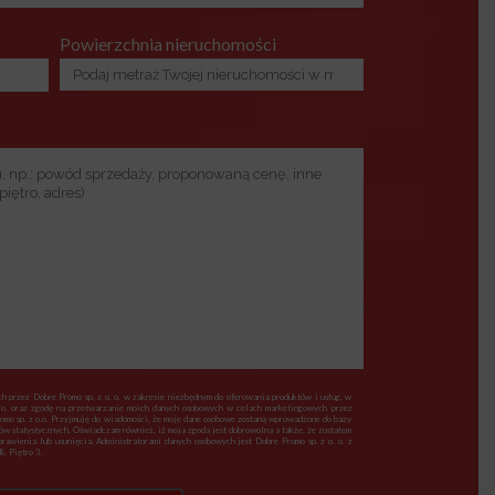
Powierzchnia nieruchomości
 przez Dobre Promo sp. z o. o. w zakresie niezbędnym do oferowania produktów i usług, w
 o. oraz zgodę na przetwarzanie moich danych osobowych w celach marketingowych przez
romo sp. z o.o. Przyjmuję do wiadomości, że moje dane osobowe zostaną wprowadzone do bazy
lów statystycznych. Oświadczam również, iż moja zgoda jest dobrowolna a także, że zostałem
awienia lub usunięcia. Administratorami danych osobowych jest Dobre Promo sp. z o. o. z
, Piętro 3.