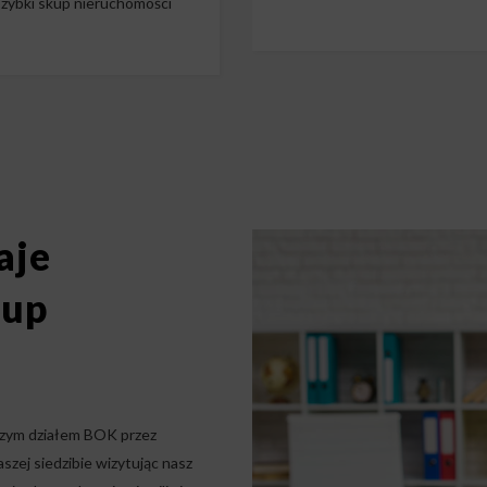
zybki skup nieruchomości
aje
kup
szym działem BOK przez
szej siedzibie wizytując nasz