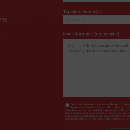
Typ nieruchomości
za
a
Inne informacje (opcjonalne)
*Wyrażam zgodę na przetwarzanie moich danych osobowych
tym podmiotów współpracujących z Dobre Promo sp. z o.
Dobre Promo sp. z o. o. oraz podmioty współpracujące z Dobre P
danych i będą przetwarzane przez Dobre Promo sp. z o. o. dla ce
poinformowany, iż mam prawo wglądu do swoich danych, ich popr
siedzibą wSzczecinie (70-363) przy ul. Jagiellońska 20-21/318