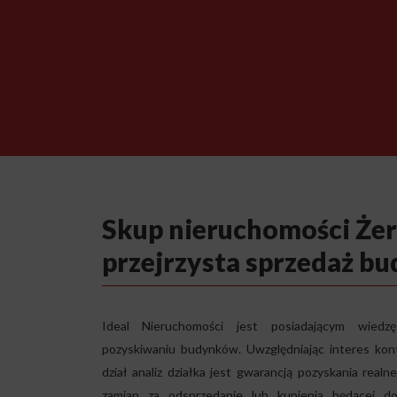
Skup nieruchomości Że
przejrzysta sprzedaż b
Ideal Nieruchomości jest posiadającym wiedz
pozyskiwaniu budynków. Uwzględniając interes kon
dział analiz działka jest gwarancją pozyskania rea
zamian za odsprzedanie lub kupienia będącej do