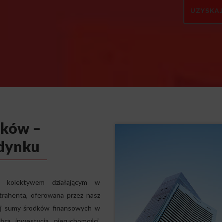
rków –
udynku
ę kolektywem działającym w
trahenta, oferowana przez nasz
lnej sumy środków finansowych w
brą inwestycją nieruchomości.