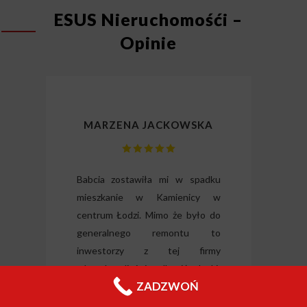
ESUS Nieruchomośći –
Opinie
MARZENA JACKOWSKA
lizm
Babcia zostawiła mi w spadku
Dzię
gli
mieszkanie w Kamienicy w
odz
ili
centrum Łodzi. Mimo że było do
Wysłu
tkie
generalnego remontu to
forma
o i
inwestorzy z tej firmy
nieru
 raz
zdecydowali się je odkupić od ręki.
Jeleni
ZADZWOŃ
Chciałabym podziękować panu
Filipowi za wyrozumiałość i