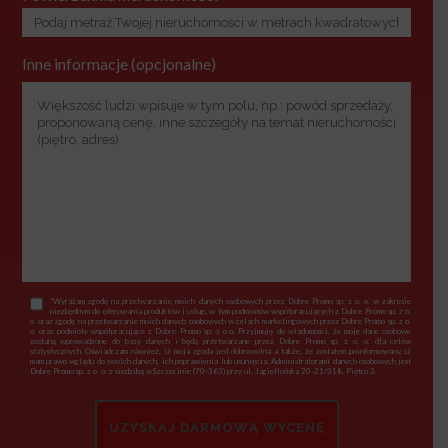
Inne informacje (opcjonalne)
*Wyrażam zgodę na przetwarzanie moich danych osobowych przez Dobre Promo sp. z o. o. w zakresie
niezbędnym do oferowania produktów i usług, w tym podmiotów współpracujących z Dobre Promo sp. z o.
o. oraz zgodę na przetwarzanie moich danych osobowych w celach marketingowych przez Dobre Promo sp. z o.
o. oraz podmioty współpracujące z Dobre Promo sp. z o.o. Przyjmuję do wiadomości, że moje dane osobowe
zostaną wprowadzone do bazy danych i będą przetwarzane przez Dobre Promo sp. z o. o. dla celów
statystycznych. Oświadczam również, iż moja zgoda jest dobrowolna a także, że zostałem poinformowany, iż
mam prawo wglądu do swoich danych, ich poprawienia lub usunięcia. Administratorami danych osobowych jest
Dobre Promo sp. z o. o. z siedzibą wSzczecinie (70-363) przy ul. Jagiellońska 20-21/318, Piętro 3.