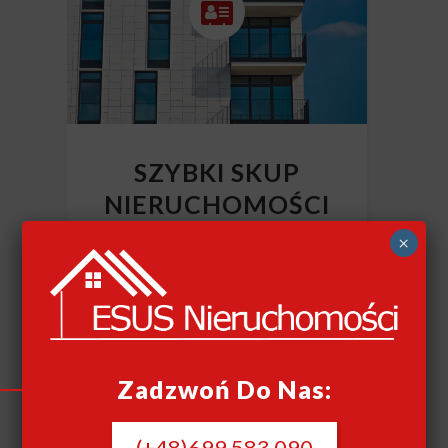
SZYBKI SKUP
NIERUCHOMOŚCI
CAŁY KRAJ
×
Szybki skup nieruchomości
Zadzwoń Do Nas:
(+48)699 583 090