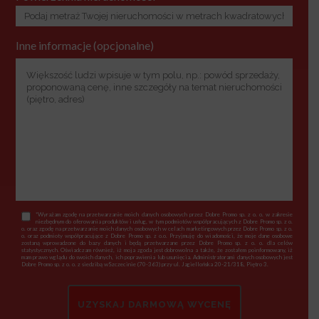
Inne informacje (opcjonalne)
*Wyrażam zgodę na przetwarzanie moich danych osobowych przez Dobre Promo sp. z o. o. w zakresie
niezbędnym do oferowania produktów i usług, w tym podmiotów współpracujących z Dobre Promo sp. z o.
o. oraz zgodę na przetwarzanie moich danych osobowych w celach marketingowych przez Dobre Promo sp. z o.
o. oraz podmioty współpracujące z Dobre Promo sp. z o.o. Przyjmuję do wiadomości, że moje dane osobowe
zostaną wprowadzone do bazy danych i będą przetwarzane przez Dobre Promo sp. z o. o. dla celów
statystycznych. Oświadczam również, iż moja zgoda jest dobrowolna a także, że zostałem poinformowany, iż
mam prawo wglądu do swoich danych, ich poprawienia lub usunięcia. Administratorami danych osobowych jest
Dobre Promo sp. z o. o. z siedzibą wSzczecinie (70-363) przy ul. Jagiellońska 20-21/318, Piętro 3.