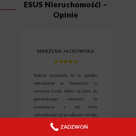
ESUS Nieruchomośći –
Opinie
MARZENA JACKOWSKA
lizm
Babcia zostawiła mi w spadku
Dzię
gli
mieszkanie w Kamienicy w
odz
ili
centrum Łodzi. Mimo że było do
Wysłu
tkie
generalnego remontu to
forma
o i
inwestorzy z tej firmy
nieru
 raz
zdecydowali się je odkupić od ręki.
Jeleni
Chciałabym podziękować panu
ZADZWOŃ
Filipowi za wyrozumiałość i