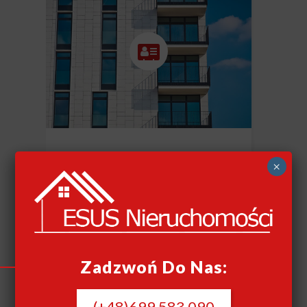
SZYBKI SKUP
×
NIERUCHOMOŚCI
CAŁY KRAJ
Szybki skup nieruchomości
Zadzwoń Do Nas:
(+48)699 583 090