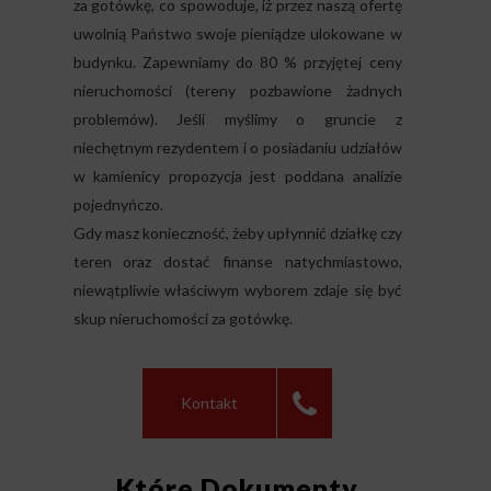
za gotówkę, co spowoduje, iż przez naszą ofertę
uwolnią Państwo swoje pieniądze ulokowane w
budynku. Zapewniamy do 80 % przyjętej ceny
nieruchomości (tereny pozbawione żadnych
problemów). Jeśli myślimy o gruncie z
niechętnym rezydentem i o posiadaniu udziałów
w kamienicy propozycja jest poddana analizie
pojednyńczo.
Gdy masz konieczność, żeby upłynnić działkę czy
teren oraz dostać finanse natychmiastowo,
niewątpliwie właściwym wyborem zdaje się być
skup nieruchomości za gotówkę.
Kontakt
Które Dokumenty