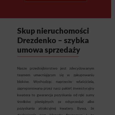
Skup nieruchomości
Drezdenko – szybka
umowa sprzedaży
Nasze przedsiębiorstwo jest zdecydowanym
teamem umacniającym się w zakupowaniu
bloków. Wychodząc naprzeciw właściciela,
zaproponowana przez nasz pakiet inwestycyjny
kwatera to gwarancja pozyskania od ręki sumy
środków pieniężnych za odsprzedaż albo
pozyskania atrakcyjnej kwatery. Bywa, że
doskwierają nam kłopoty finansowe i to