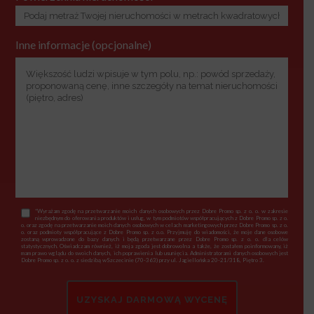
Inne informacje (opcjonalne)
*Wyrażam zgodę na przetwarzanie moich danych osobowych przez Dobre Promo sp. z o. o. w zakresie
niezbędnym do oferowania produktów i usług, w tym podmiotów współpracujących z Dobre Promo sp. z o.
o. oraz zgodę na przetwarzanie moich danych osobowych w celach marketingowych przez Dobre Promo sp. z o.
o. oraz podmioty współpracujące z Dobre Promo sp. z o.o. Przyjmuję do wiadomości, że moje dane osobowe
zostaną wprowadzone do bazy danych i będą przetwarzane przez Dobre Promo sp. z o. o. dla celów
statystycznych. Oświadczam również, iż moja zgoda jest dobrowolna a także, że zostałem poinformowany, iż
mam prawo wglądu do swoich danych, ich poprawienia lub usunięcia. Administratorami danych osobowych jest
Dobre Promo sp. z o. o. z siedzibą wSzczecinie (70-363) przy ul. Jagiellońska 20-21/318, Piętro 3.