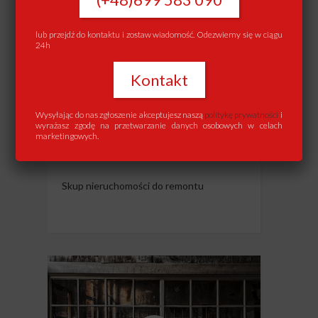
lub przejdź do kontaktu i zostaw wiadomość. Odezwiemy się w ciągu
24h
Kontakt
Wysyłając do nas zgłoszenie akceptujesz naszą
politykę prywatności
i
SKUP MIESZKAŃ DO
wyrażasz zgodę na przetwarzanie danych osobowych w celach
marketingowych.
REMONTU
Skup nieruchomości do remontu