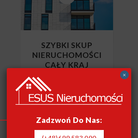
SZYBKI SKUP
NIERUCHOMOŚCI
CAŁY KRAJ
×
Szybki skup nieruchomości
Zadzwoń Do Nas:
(+48)699 583 090