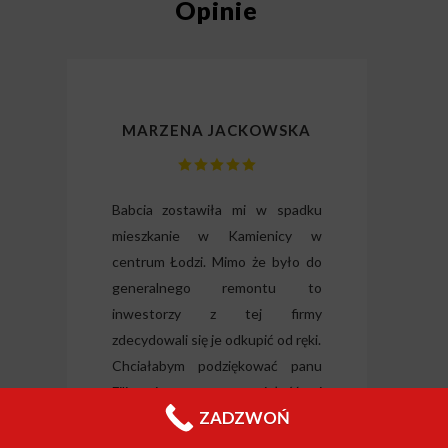
Opinie
MARZENA JACKOWSKA
lizm
Babcia zostawiła mi w spadku
Dzię
gli
mieszkanie w Kamienicy w
odz
ili
centrum Łodzi. Mimo że było do
Wysłu
tkie
generalnego remontu to
forma
o i
inwestorzy z tej firmy
nieru
 raz
zdecydowali się je odkupić od ręki.
Jeleni
Chciałabym podziękować panu
Filipowi za wyrozumiałość i
ZADZWOŃ
wszelką pomoc.