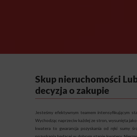
Skup nieruchomości Lub
decyzja o zakupie
Jesteśmy efektywnym teamem intensyfikującym sta
Wychodząc naprzeciw każdej ze stron, wysunięta jako
kwatera to gwarancja pozyskania od ręki sumy śr
pozyskania będącej w dobrym stanie kwatery. Nierzadk