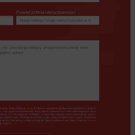
Powierzchnia nieruchomości
 przez Dobre Promo sp. z o. o. w zakresie niezbędnym do oferowania produktów i usług, w
 o. oraz zgodę na przetwarzanie moich danych osobowych w celach marketingowych przez
romo sp. z o.o. Przyjmuję do wiadomości, że moje dane osobowe zostaną wprowadzone do bazy
lów statystycznych. Oświadczam również, iż moja zgoda jest dobrowolna a także, że zostałem
awienia lub usunięcia. Administratorami danych osobowych jest Dobre Promo sp. z o. o. z
, Piętro 3.