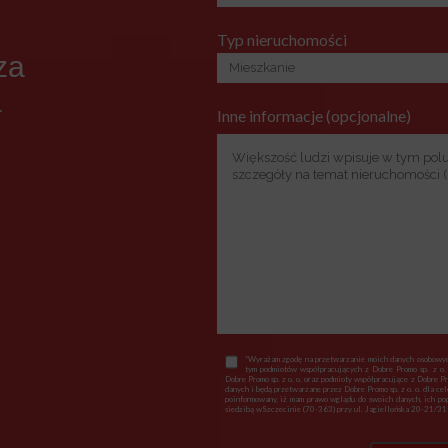
Typ nieruchomości
za
a
Inne informacje (opcjonalne)
*Wyrażam zgodę na przetwarzanie moich danych osobowych
tym podmiotów współpracujących z Dobre Promo sp. z o.
Dobre Promo sp. z o. o. oraz podmioty współpracujące z Dobre P
danych i będą przetwarzane przez Dobre Promo sp. z o. o. dla ce
poinformowany, iż mam prawo wglądu do swoich danych, ich popr
siedzibą wSzczecinie (70-363) przy ul. Jagiellońska 20-21/318