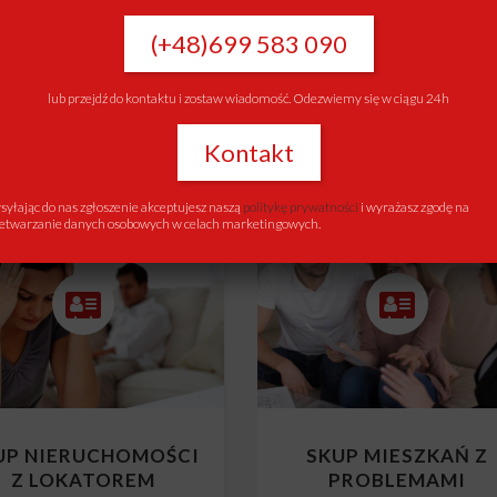
UP NIERUCHOMOŚCI
SKUP NIERUCHOMOŚ
Z KREDYTEM
Z KOMORNIKIEM
(+48)699 583 090
Skup mieszkań z kredytem
Skup mieszkań z komornikie
lub przejdź do kontaktu i zostaw wiadomość. Odezwiemy się w ciągu 24h
Kontakt
yłając do nas zgłoszenie akceptujesz naszą
politykę prywatności
i wyrażasz zgodę na
etwarzanie danych osobowych w celach marketingowych.
UP NIERUCHOMOŚCI
SKUP MIESZKAŃ Z
Z LOKATOREM
PROBLEMAMI