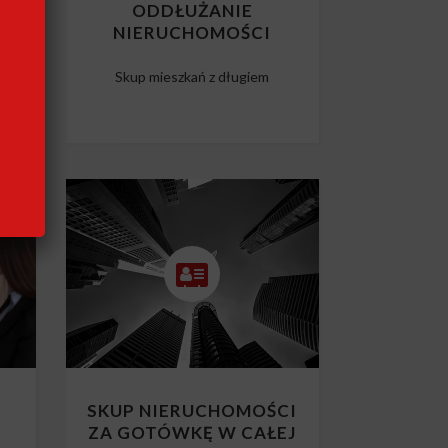
CI
ODDŁUŻANIE
NIERUCHOMOŚCI
m
Skup mieszkań z długiem
SKUP NIERUCHOMOŚCI
ZA GOTÓWKĘ W CAŁEJ