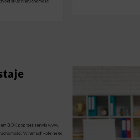
zybki skup nieruchomości
staje
iałem BOK poprzez serwis www,
ieruchomości. W ramach kolejnego