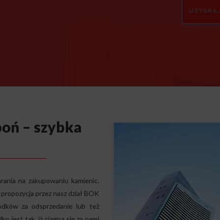
oń – szybka
rania na zakupowaniu kamienic.
 propozycja przez nasz dział BOK
odków za odsprzedanie lub też
o jest tak, iż ciągną się za nami