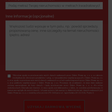
Inne informacje (opcjonalne)
*Wyrażam zgodę na przetwarzanie moich danych osobowych przez Dobre Promo sp. z o. o. w zakresie
niezbędnym do oferowania produktów i usług, w tym podmiotów współpracujących z Dobre Promo sp. z o.
o. oraz zgodę na przetwarzanie moich danych osobowych w celach marketingowych przez Dobre Promo sp. z o.
o. oraz podmioty współpracujące z Dobre Promo sp. z o.o. Przyjmuję do wiadomości, że moje dane osobowe
zostaną wprowadzone do bazy danych i będą przetwarzane przez Dobre Promo sp. z o. o. dla celów
statystycznych. Oświadczam również, iż moja zgoda jest dobrowolna a także, że zostałem poinformowany, iż
mam prawo wglądu do swoich danych, ich poprawienia lub usunięcia. Administratorami danych osobowych jest
Dobre Promo sp. z o. o. z siedzibą wSzczecinie (70-363) przy ul. Jagiellońska 20-21/318, Piętro 3.