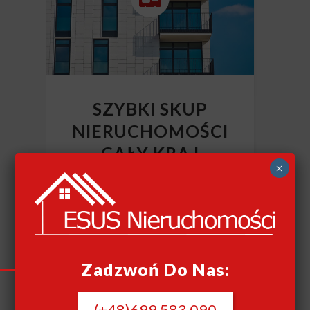
SZYBKI SKUP
NIERUCHOMOŚCI
CAŁY KRAJ
×
Szybki skup nieruchomości
Zadzwoń Do Nas:
(+48)699 583 090