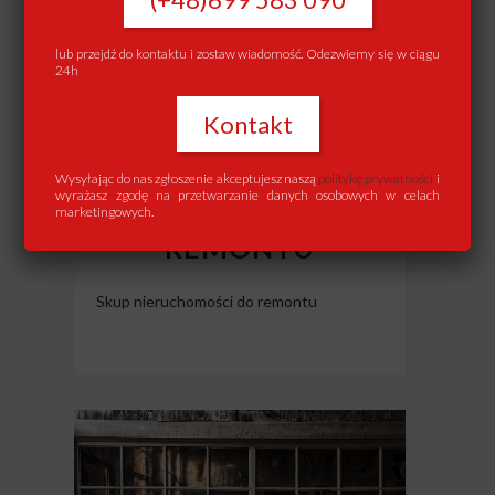
lub przejdź do kontaktu i zostaw wiadomość. Odezwiemy się w ciągu
24h
Kontakt
Wysyłając do nas zgłoszenie akceptujesz naszą
politykę prywatności
i
wyrażasz zgodę na przetwarzanie danych osobowych w celach
SKUP MIESZKAŃ DO
marketingowych.
REMONTU
Skup nieruchomości do remontu