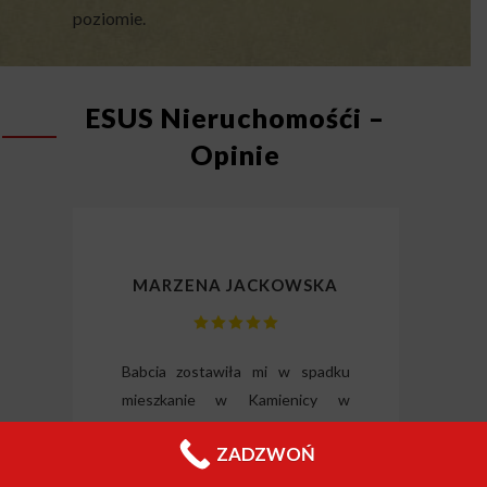
poziomie.
ESUS Nieruchomośći –
Opinie
MARZENA JACKOWSKA
lizm
Babcia zostawiła mi w spadku
Dzię
gli
mieszkanie w Kamienicy w
odz
ili
centrum Łodzi. Mimo że było do
Wysłu
ZADZWOŃ
tkie
generalnego remontu to
forma
o i
inwestorzy z tej firmy
nieru