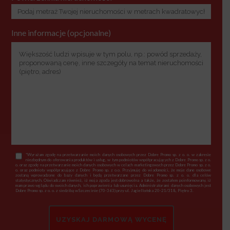
Inne informacje (opcjonalne)
*Wyrażam zgodę na przetwarzanie moich danych osobowych przez Dobre Promo sp. z o. o. w zakresie
niezbędnym do oferowania produktów i usług, w tym podmiotów współpracujących z Dobre Promo sp. z o.
o. oraz zgodę na przetwarzanie moich danych osobowych w celach marketingowych przez Dobre Promo sp. z o.
o. oraz podmioty współpracujące z Dobre Promo sp. z o.o. Przyjmuję do wiadomości, że moje dane osobowe
zostaną wprowadzone do bazy danych i będą przetwarzane przez Dobre Promo sp. z o. o. dla celów
statystycznych. Oświadczam również, iż moja zgoda jest dobrowolna a także, że zostałem poinformowany, iż
mam prawo wglądu do swoich danych, ich poprawienia lub usunięcia. Administratorami danych osobowych jest
Dobre Promo sp. z o. o. z siedzibą wSzczecinie (70-363) przy ul. Jagiellońska 20-21/318, Piętro 3.