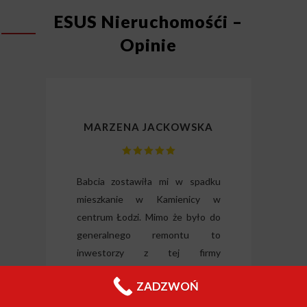
ESUS Nieruchomośći –
Opinie
MARZENA JACKOWSKA
lizm
Babcia zostawiła mi w spadku
Dzię
gli
mieszkanie w Kamienicy w
odz
ili
centrum Łodzi. Mimo że było do
Wysłu
tkie
generalnego remontu to
forma
o i
inwestorzy z tej firmy
nieru
 raz
zdecydowali się je odkupić od ręki.
ZADZWOŃ
Jeleni
Chciałabym podziękować panu
Filipowi za wyrozumiałość i