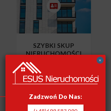
SZYBKI SKUP
NIERUCHOMOŚCI
×
CAŁY KRAJ
Szybki skup nieruchomości
Zadzwoń Do Nas:
(+48)699 583 090