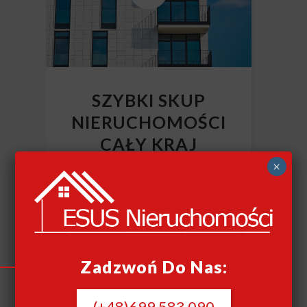
SZYBKI SKUP
NIERUCHOMOŚCI
CAŁY KRAJ
×
Szybki skup nieruchomości
Zadzwoń Do Nas:
(+48)699 583 090