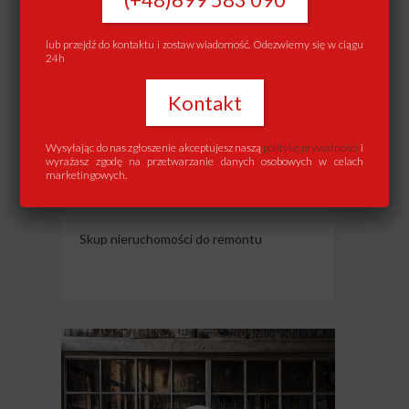
lub przejdź do kontaktu i zostaw wiadomość. Odezwiemy się w ciągu
24h
Kontakt
Wysyłając do nas zgłoszenie akceptujesz naszą
politykę prywatności
i
SKUP MIESZKAŃ DO
wyrażasz zgodę na przetwarzanie danych osobowych w celach
marketingowych.
REMONTU
Skup nieruchomości do remontu