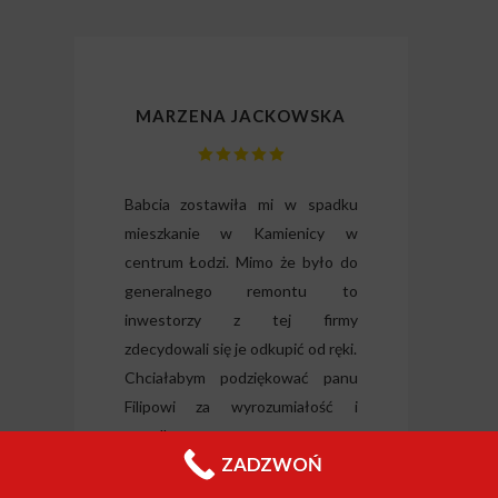
MARZENA JACKOWSKA
lizm
Babcia zostawiła mi w spadku
Dzię
gli
mieszkanie w Kamienicy w
odz
ili
centrum Łodzi. Mimo że było do
Wysłu
tkie
generalnego remontu to
forma
o i
inwestorzy z tej firmy
nieru
 raz
zdecydowali się je odkupić od ręki.
Jeleni
Chciałabym podziękować panu
Filipowi za wyrozumiałość i
wszelką pomoc.
ZADZWOŃ
Łódź