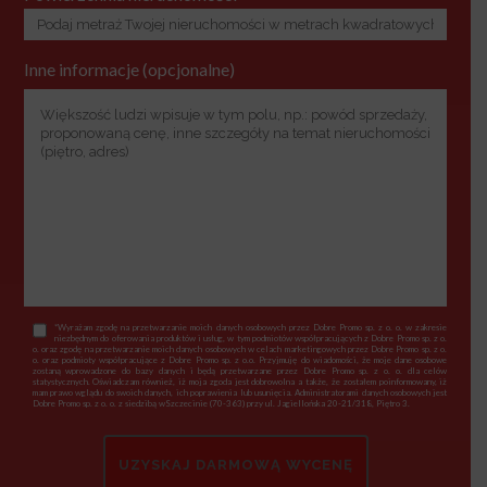
Inne informacje (opcjonalne)
*Wyrażam zgodę na przetwarzanie moich danych osobowych przez Dobre Promo sp. z o. o. w zakresie
niezbędnym do oferowania produktów i usług, w tym podmiotów współpracujących z Dobre Promo sp. z o.
o. oraz zgodę na przetwarzanie moich danych osobowych w celach marketingowych przez Dobre Promo sp. z o.
o. oraz podmioty współpracujące z Dobre Promo sp. z o.o. Przyjmuję do wiadomości, że moje dane osobowe
zostaną wprowadzone do bazy danych i będą przetwarzane przez Dobre Promo sp. z o. o. dla celów
statystycznych. Oświadczam również, iż moja zgoda jest dobrowolna a także, że zostałem poinformowany, iż
mam prawo wglądu do swoich danych, ich poprawienia lub usunięcia. Administratorami danych osobowych jest
Dobre Promo sp. z o. o. z siedzibą wSzczecinie (70-363) przy ul. Jagiellońska 20-21/318, Piętro 3.