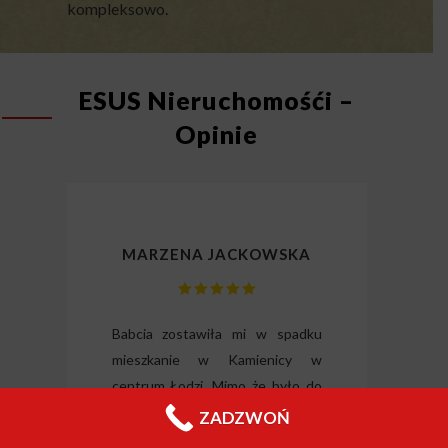
kompleksowo.
ESUS Nieruchomośći –
Opinie
MARZENA JACKOWSKA
lizm
Babcia zostawiła mi w spadku
Dzię
gli
mieszkanie w Kamienicy w
odz
ili
centrum Łodzi. Mimo że było do
Wysłu
tkie
generalnego remontu to
forma
ZADZWOŃ
o i
inwestorzy z tej firmy
nieru