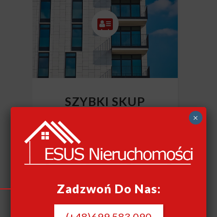
SZYBKI SKUP
NIERUCHOMOŚCI
×
CAŁY KRAJ
Szybki skup nieruchomości
Zadzwoń Do Nas:
(+48)699 583 090