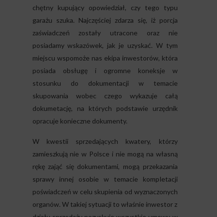
chętny kupujący opowiedział, czy tego typu
garażu szuka. Najczęściej zdarza się, iż porcja
zaświadczeń zostały utracone oraz nie
posiadamy wskazówek, jak je uzyskać. W tym
miejscu wspomoże nas ekipa inwestorów, która
posiada obsługę i ogromne koneksje w
stosunku do dokumentacji w temacie
skupowania wobec czego wykazuje całą
dokumetację, na których podstawie urzędnik
opracuje konieczne dokumenty.
W kwestii sprzedających kwatery, którzy
zamieszkują nie w Polsce i nie mogą na własną
rękę zająć się dokumentami, mogą przekazania
sprawy innej osobie w temacie kompletacji
poświadczeń w celu skupienia od wyznaczonych
organów. W takiej sytuacji to właśnie inwestor z
działu sprzedaży pozyskuje wszystkie umowy w