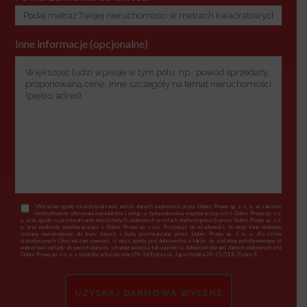
Inne informacje (opcjonalne)
*Wyrażam zgodę na przetwarzanie moich danych osobowych przez Dobre Promo sp. z o. o. w zakresie
niezbędnym do oferowania produktów i usług, w tym podmiotów współpracujących z Dobre Promo sp. z o.
o. oraz zgodę na przetwarzanie moich danych osobowych w celach marketingowych przez Dobre Promo sp. z o.
o. oraz podmioty współpracujące z Dobre Promo sp. z o.o. Przyjmuję do wiadomości, że moje dane osobowe
zostaną wprowadzone do bazy danych i będą przetwarzane przez Dobre Promo sp. z o. o. dla celów
statystycznych. Oświadczam również, iż moja zgoda jest dobrowolna a także, że zostałem poinformowany, iż
mam prawo wglądu do swoich danych, ich poprawienia lub usunięcia. Administratorami danych osobowych jest
Dobre Promo sp. z o. o. z siedzibą wSzczecinie (70-363) przy ul. Jagiellońska 20-21/318, Piętro 3.