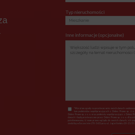
Typ nieruchomości
za
a
Inne informacje (opcjonalne)
*Wyrażam zgodę na przetwarzanie moich danych osobowych
tym podmiotów współpracujących z Dobre Promo sp. z o.
Dobre Promo sp. z o. o. oraz podmioty współpracujące z Dobre P
danych i będą przetwarzane przez Dobre Promo sp. z o. o. dla ce
poinformowany, iż mam prawo wglądu do swoich danych, ich popr
siedzibą wSzczecinie (70-363) przy ul. Jagiellońska 20-21/318