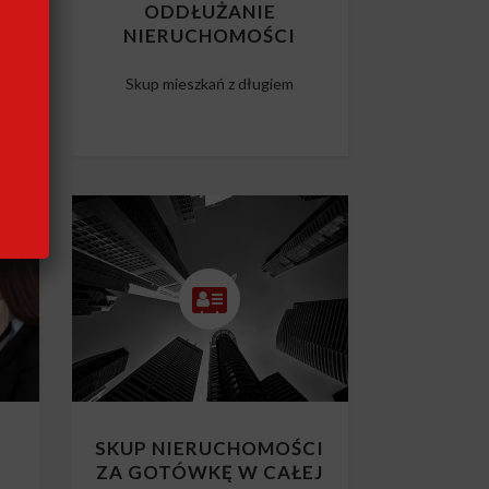
CI
ODDŁUŻANIE
NIERUCHOMOŚCI
m
Skup mieszkań z długiem
SKUP NIERUCHOMOŚCI
ZA GOTÓWKĘ W CAŁEJ