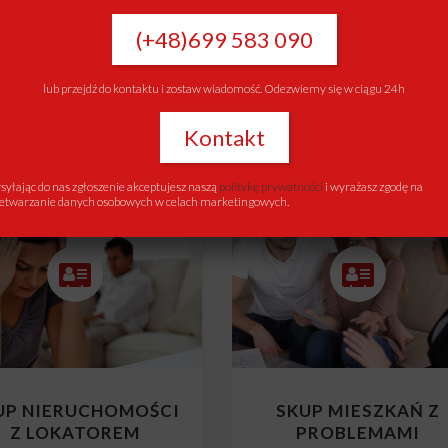
UP NIERUCHOMOŚCI
SKUP NIERUCHOMOŚ
Z KREDYTEM
Z KOMORNIKIEM
(+48)699 583 090
Skup mieszkań z kredytem
Skup mieszkań z komornikie
lub przejdź do kontaktu i zostaw wiadomość. Odezwiemy się w ciągu 24h
Kontakt
yłając do nas zgłoszenie akceptujesz naszą
politykę prywatności
i wyrażasz zgodę na
etwarzanie danych osobowych w celach marketingowych.
UP NIERUCHOMOŚCI
SKUP MIESZKAŃ Z
Z LOKATOREM
PROBLEMAMI