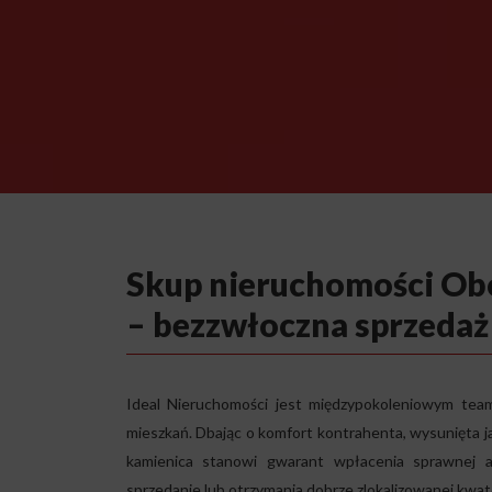
Skup nieruchomości Obo
– bezzwłoczna sprzedaż
Ideal Nieruchomości jest międzypokoleniowym te
mieszkań. Dbając o komfort kontrahenta, wysunięta j
kamienica stanowi gwarant wpłacenia sprawnej a
sprzedanie lub otrzymania dobrze zlokalizowanej kwater