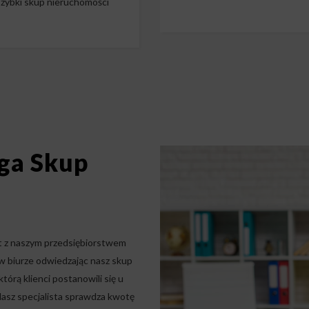
zybki skup nieruchomości
ga Skup
kt z naszym przedsiębiorstwem
w biurze odwiedzając nasz skup
tórą klienci postanowili się u
Nasz specjalista sprawdza kwotę