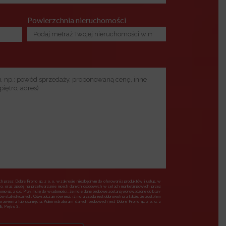
Powierzchnia nieruchomości
 przez Dobre Promo sp. z o. o. w zakresie niezbędnym do oferowania produktów i usług, w
 o. oraz zgodę na przetwarzanie moich danych osobowych w celach marketingowych przez
romo sp. z o.o. Przyjmuję do wiadomości, że moje dane osobowe zostaną wprowadzone do bazy
lów statystycznych. Oświadczam również, iż moja zgoda jest dobrowolna a także, że zostałem
awienia lub usunięcia. Administratorami danych osobowych jest Dobre Promo sp. z o. o. z
, Piętro 3.