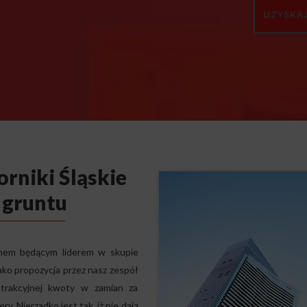
rniki Śląskie
 gruntu
amem będącym liderem w skupie
ako propozycja przez nasz zespół
trakcyjnej kwoty w zamian za
y. Nierzadko jest tak, iż nie dają