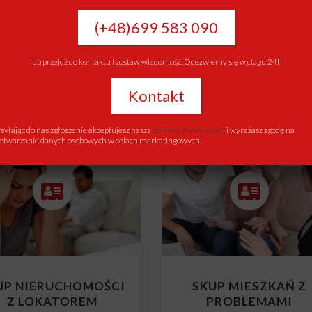
UP NIERUCHOMOŚCI
SKUP NIERUCHOMOŚ
Z KREDYTEM
Z KOMORNIKIEM
(+48)699 583 090
Skup mieszkań z kredytem
Skup mieszkań z komornikie
lub przejdź do kontaktu i zostaw wiadomość. Odezwiemy się w ciągu 24h
Kontakt
yłając do nas zgłoszenie akceptujesz naszą
politykę prywatności
i wyrażasz zgodę na
etwarzanie danych osobowych w celach marketingowych.
UP NIERUCHOMOŚCI
SKUP MIESZKAŃ Z
Z LOKATOREM
PROBLEMAMI