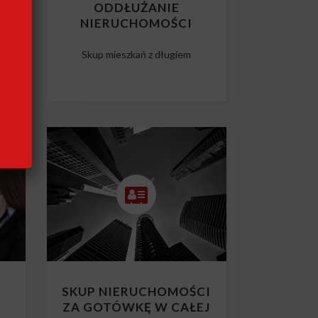
CI
ODDŁUŻANIE
NIERUCHOMOŚCI
m
Skup mieszkań z długiem
SKUP NIERUCHOMOŚCI
ZA GOTÓWKĘ W CAŁEJ