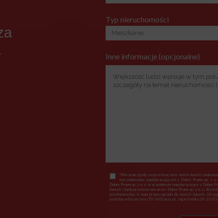
Typ nieruchomości
za
a
Inne informacje (opcjonalne)
*Wyrażam zgodę na przetwarzanie moich danych osobowych
tym podmiotów współpracujących z Dobre Promo sp. z o.
Dobre Promo sp. z o. o. oraz podmioty współpracujące z Dobre P
danych i będą przetwarzane przez Dobre Promo sp. z o. o. dla ce
poinformowany, iż mam prawo wglądu do swoich danych, ich popr
siedzibą wSzczecinie (70-363) przy ul. Jagiellońska 20-21/318