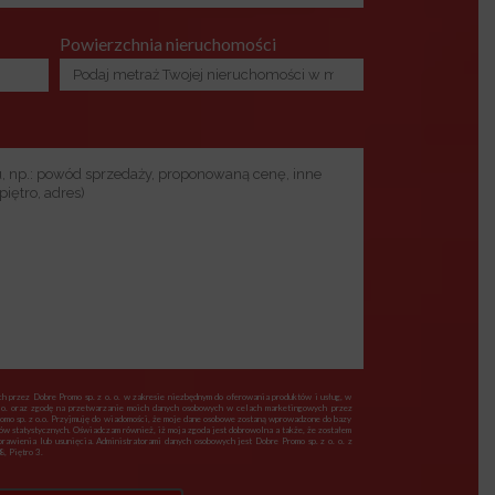
Powierzchnia nieruchomości
 przez Dobre Promo sp. z o. o. w zakresie niezbędnym do oferowania produktów i usług, w
 o. oraz zgodę na przetwarzanie moich danych osobowych w celach marketingowych przez
romo sp. z o.o. Przyjmuję do wiadomości, że moje dane osobowe zostaną wprowadzone do bazy
lów statystycznych. Oświadczam również, iż moja zgoda jest dobrowolna a także, że zostałem
awienia lub usunięcia. Administratorami danych osobowych jest Dobre Promo sp. z o. o. z
, Piętro 3.