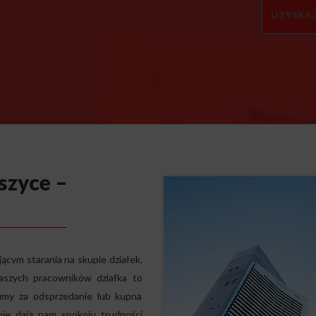
szyce –
cym starania na skupie działek.
aszych pracowników działka to
umy za odsprzedanie lub kupna
 nie dają nam spokoju trudności