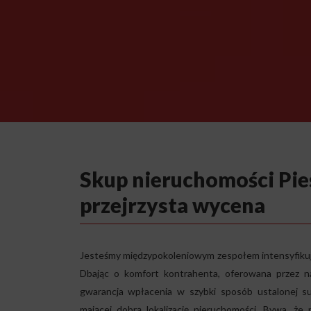
Skup nieruchomości Pie
przejrzysta wycena
Jesteśmy międzypokoleniowym zespołem intensyfikują
Dbając o komfort kontrahenta, oferowana przez n
gwarancja wpłacenia w szybki sposób ustalonej s
mającej dobrą lokalizację nieruchomości. Bywa, że