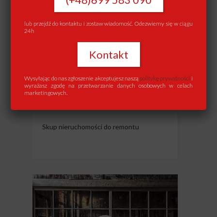
lub przejdź do kontaktu i zostaw wiadomość. Odezwiemy się w ciągu
24h
Kontakt
Wysyłając do nas zgłoszenie akceptujesz naszą
politykę prywatności
i
SKUP MIESZKAŃ DO
wyrażasz zgodę na przetwarzanie danych osobowych w celach
marketingowych.
REMONTU
Skup nieruchomości do remontu