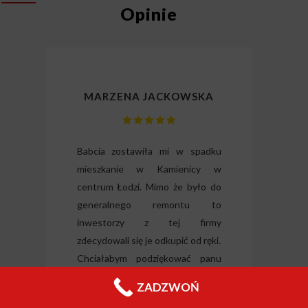
Opinie
MARZENA JACKOWSKA
lizm
Babcia zostawiła mi w spadku
Dzię
gli
mieszkanie w Kamienicy w
odz
ili
centrum Łodzi. Mimo że było do
Wysłu
tkie
generalnego remontu to
forma
o i
inwestorzy z tej firmy
nieru
 raz
zdecydowali się je odkupić od ręki.
Jeleni
Chciałabym podziękować panu
Filipowi za wyrozumiałość i
ZADZWOŃ
wszelką pomoc.