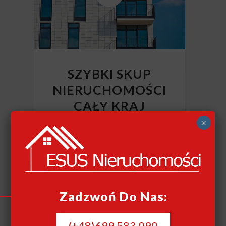
SZYBKI SKUP
NIERUCHOMOŚCI
CAŁY KRAJ
×
Szybki skup nieruchomości
Zadzwoń Do Nas:
(+48)699 583 090