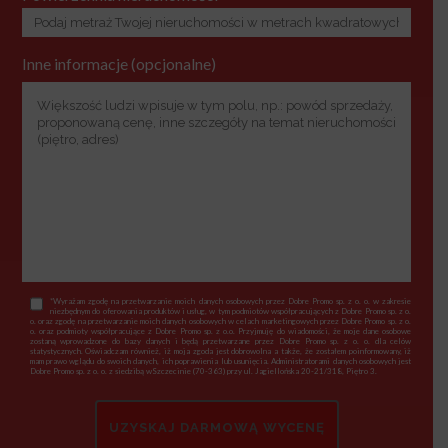
Inne informacje (opcjonalne)
*Wyrażam zgodę na przetwarzanie moich danych osobowych przez Dobre Promo sp. z o. o. w zakresie
niezbędnym do oferowania produktów i usług, w tym podmiotów współpracujących z Dobre Promo sp. z o.
o. oraz zgodę na przetwarzanie moich danych osobowych w celach marketingowych przez Dobre Promo sp. z o.
o. oraz podmioty współpracujące z Dobre Promo sp. z o.o. Przyjmuję do wiadomości, że moje dane osobowe
zostaną wprowadzone do bazy danych i będą przetwarzane przez Dobre Promo sp. z o. o. dla celów
statystycznych. Oświadczam również, iż moja zgoda jest dobrowolna a także, że zostałem poinformowany, iż
mam prawo wglądu do swoich danych, ich poprawienia lub usunięcia. Administratorami danych osobowych jest
Dobre Promo sp. z o. o. z siedzibą wSzczecinie (70-363) przy ul. Jagiellońska 20-21/318, Piętro 3.