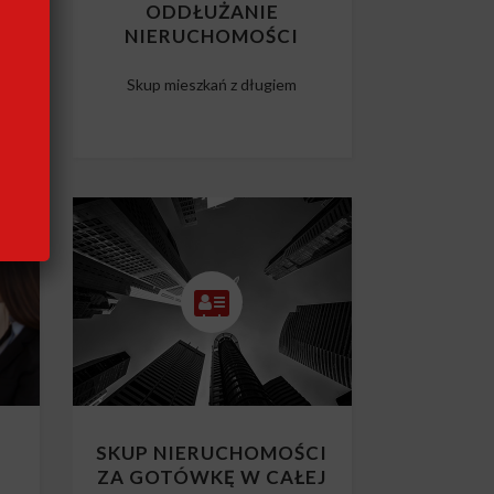
CI
ODDŁUŻANIE
NIERUCHOMOŚCI
m
Skup mieszkań z długiem
SKUP NIERUCHOMOŚCI
ZA GOTÓWKĘ W CAŁEJ