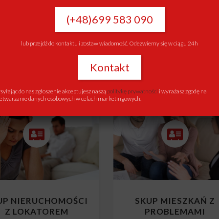
UP NIERUCHOMOŚCI
SKUP NIERUCHOMOŚ
Z KREDYTEM
Z KOMORNIKIEM
(+48)699 583 090
Skup mieszkań z kredytem
Skup mieszkań z komornikie
lub przejdź do kontaktu i zostaw wiadomość. Odezwiemy się w ciągu 24h
Kontakt
yłając do nas zgłoszenie akceptujesz naszą
politykę prywatności
i wyrażasz zgodę na
etwarzanie danych osobowych w celach marketingowych.
UP NIERUCHOMOŚCI
SKUP MIESZKAŃ Z
Z LOKATOREM
PROBLEMAMI