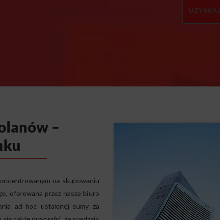
olanów –
nku
 skoncentrowanym na skupowaniu
go, oferowana przez nasze biuro
kania ad hoc ustalonej sumy za
się także przytrafić, że spędzają