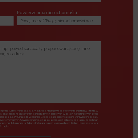
Powierzchnia nieruchomości
 przez Dobre Promo sp. z o. o. w zakresie niezbędnym do oferowania produktów i usług, w
 o. oraz zgodę na przetwarzanie moich danych osobowych w celach marketingowych przez
romo sp. z o.o. Przyjmuję do wiadomości, że moje dane osobowe zostaną wprowadzone do bazy
lów statystycznych. Oświadczam również, iż moja zgoda jest dobrowolna a także, że zostałem
awienia lub usunięcia. Administratorami danych osobowych jest Dobre Promo sp. z o. o. z
, Piętro 3.