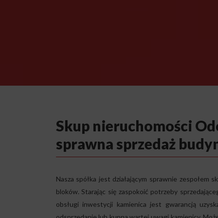
Skup nieruchomości Od
sprawna sprzedaż budy
Nasza spółka jest działającym sprawnie zespołem
bloków. Starając się zaspokoić potrzeby sprzedające
obsługi inwestycji kamienica jest gwarancją uzys
odsprzedanie lub kupna wartej uwagi kamienicy. Może 