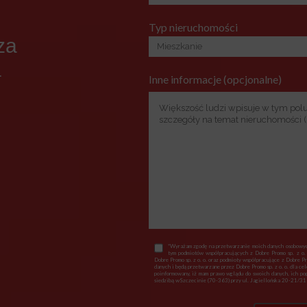
Typ nieruchomości
za
a
Inne informacje (opcjonalne)
*Wyrażam zgodę na przetwarzanie moich danych osobowych
tym podmiotów współpracujących z Dobre Promo sp. z o.
Dobre Promo sp. z o. o. oraz podmioty współpracujące z Dobre P
danych i będą przetwarzane przez Dobre Promo sp. z o. o. dla ce
poinformowany, iż mam prawo wglądu do swoich danych, ich popr
siedzibą wSzczecinie (70-363) przy ul. Jagiellońska 20-21/318