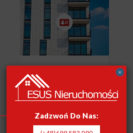
SZYBKI SKUP
×
NIERUCHOMOŚCI
CAŁY KRAJ
Szybki skup nieruchomości
Zadzwoń Do Nas:
(+48)699 583 090