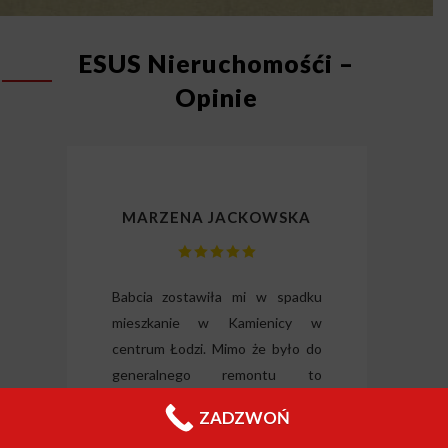
ESUS Nieruchomośći –
Opinie
MARZENA JACKOWSKA
lizm
Babcia zostawiła mi w spadku
Dzię
gli
mieszkanie w Kamienicy w
odz
ili
centrum Łodzi. Mimo że było do
Wysłu
tkie
generalnego remontu to
forma
o i
inwestorzy z tej firmy
nieru
ZADZWOŃ
 raz
zdecydowali się je odkupić od ręki.
Jeleni