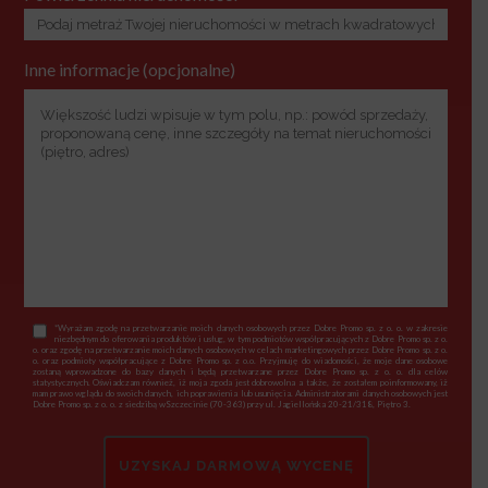
Inne informacje (opcjonalne)
*Wyrażam zgodę na przetwarzanie moich danych osobowych przez Dobre Promo sp. z o. o. w zakresie
niezbędnym do oferowania produktów i usług, w tym podmiotów współpracujących z Dobre Promo sp. z o.
o. oraz zgodę na przetwarzanie moich danych osobowych w celach marketingowych przez Dobre Promo sp. z o.
o. oraz podmioty współpracujące z Dobre Promo sp. z o.o. Przyjmuję do wiadomości, że moje dane osobowe
zostaną wprowadzone do bazy danych i będą przetwarzane przez Dobre Promo sp. z o. o. dla celów
statystycznych. Oświadczam również, iż moja zgoda jest dobrowolna a także, że zostałem poinformowany, iż
mam prawo wglądu do swoich danych, ich poprawienia lub usunięcia. Administratorami danych osobowych jest
Dobre Promo sp. z o. o. z siedzibą wSzczecinie (70-363) przy ul. Jagiellońska 20-21/318, Piętro 3.