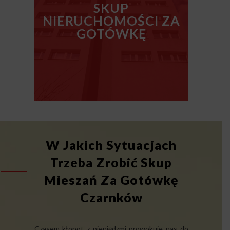
SKUP
NIERUCHOMOŚCI ZA
GOTÓWKĘ
W Jakich Sytuacjach
Trzeba Zrobić Skup
Mieszań Za Gotówkę
Czarnków
Czasem kłopot z pieniędzmi prowokuje nas do