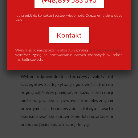
(+48)699 583 090
lub przejdź do kontaktu i zostaw wiadomość. Odezwiemy się w ciągu
24h
Kontakt
Wysyłając do nas zgłoszenie akceptujesz naszą
politykę prywatności
i
wyrażasz zgodę na przetwarzanie danych osobowych w celach
marketingowych.
Wybór odpowiedniej alternatywy zależy od
szczegółów każdej sytuacji i gotowości stron do
negocjacji. Należy pamiętać, że każda z tych opcji
może wiązać się z pewnymi konsekwencjami
prawnymi i finansowymi, dlatego warto
skonsultować się z prawnikiem lub notariuszem
przed podjęciem ostatecznej decyzji.