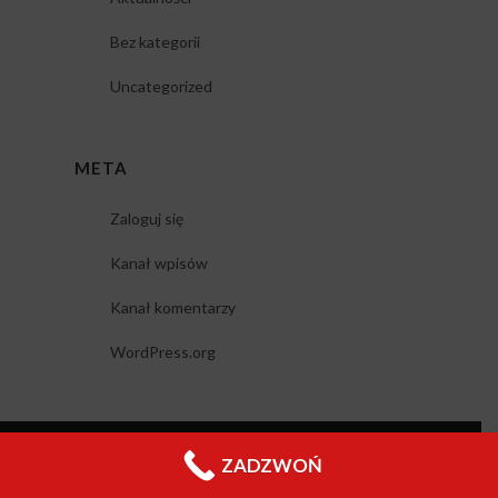
Bez kategorii
Uncategorized
META
Zaloguj się
Kanał wpisów
Kanał komentarzy
WordPress.org
Copyright 2019
© esus.nieruchomosci.pl
ZADZWOŃ
Polityka prywatności