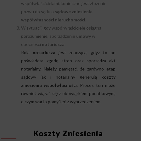
współwłaścicielami, konieczne jest złożenie
pozwu do sądu o
sądowe zniesienie
współwłasności nieruchomości
.
W sytuacji, gdy współwłaściciele osiągną
porozumienie, sporządzenie
umowy
w
obecności
notariusza
.
Rola
notariusza
jest znacząca, gdyż to on
poświadcza zgodę stron oraz sporządza akt
notarialny. Należy pamiętać, że zarówno etap
sądowy jak i notarialny generują
koszty
zniesienia współwłasności
. Proces ten może
również wiązać się z obowiązkiem podatkowym,
o czym warto pomyśleć z wyprzedzeniem.
Koszty Zniesienia