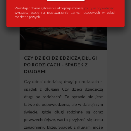
Wysyłając do nas zgłoszenie akceptujesz naszą
politykę prywatności
i
wyrażasz zgodę na przetwarzanie danych osobowych w celach
marketingowych.
CZY DZIECI DZIEDZICZĄ DŁUGI
PO RODZICACH – SPADEK Z
DŁUGAMI
Czy dzieci dziedziczą długi po rodzicach –
spadek z długami Czy dzieci dziedziczą
długi po rodzicach? To pytanie nie jest
łatwe do odpowiedzenia, ale w dzisiejszym
świecie, gdzie długi rodzinne są coraz
powszechniejsze, warto przyjrzeć się temu
zagadnieniu bliżej. Spadek z długami może