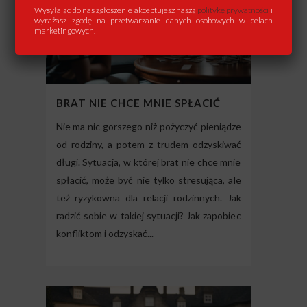
Wysyłając do nas zgłoszenie akceptujesz naszą
politykę prywatności
i
wyrażasz zgodę na przetwarzanie danych osobowych w celach
marketingowych.
BRAT NIE CHCE MNIE SPŁACIĆ
Nie ma nic gorszego niż pożyczyć pieniądze
od rodziny, a potem z trudem odzyskiwać
długi. Sytuacja, w której brat nie chce mnie
spłacić, może być nie tylko stresująca, ale
też ryzykowna dla relacji rodzinnych. Jak
radzić sobie w takiej sytuacji? Jak zapobiec
konfliktom i odzyskać...