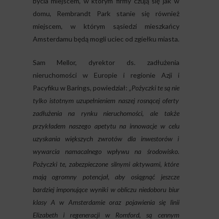
bycia miejscem, w którym firmy czują się jak w
domu, Rembrandt Park stanie się również
miejscem, w którym sąsiedzi mieszkańcy
Amsterdamu będą mogli uciec od zgiełku miasta.
Sam Mellor, dyrektor ds. zadłużenia
nieruchomości w Europie i regionie Azji i
Pacyfiku w Barings, powiedział:
„Pożyczki te są nie
tylko istotnym uzupełnieniem naszej rosnącej oferty
zadłużenia na rynku nieruchomości, ale także
przykładem naszego apetytu na innowacje w celu
uzyskania większych zwrotów dla inwestorów i
wywarcia namacalnego wpływu na środowisko.
Pożyczki te, zabezpieczone silnymi aktywami, które
mają ogromny potencjał, aby osiągnąć jeszcze
bardziej imponujące wyniki w obliczu niedoboru biur
klasy A w Amsterdamie oraz pojawienia się linii
Elizabeth i regeneracji w Romford, są cennym