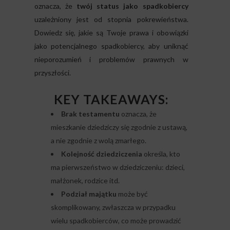
oznacza, że
twój status jako spadkobiercy
uzależniony jest od stopnia pokrewieństwa.
Dowiedz się, jakie są Twoje prawa i obowiązki
jako potencjalnego spadkobiercy, aby uniknąć
nieporozumień i problemów prawnych w
przyszłości.
KEY TAKEAWAYS:
Brak testamentu
oznacza, że
mieszkanie dziedziczy się zgodnie z ustawą,
a nie zgodnie z wolą zmarłego.
Kolejność dziedziczenia
określa, kto
ma pierwszeństwo w dziedziczeniu: dzieci,
małżonek, rodzice itd.
Podział majątku
może być
skomplikowany, zwłaszcza w przypadku
wielu spadkobierców, co może prowadzić