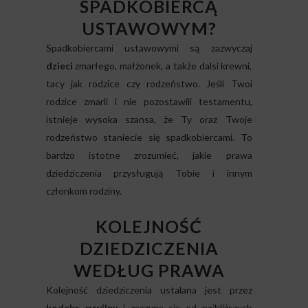
SPADKOBIERCĄ
USTAWOWYM?
Spadkobiercami ustawowymi są zazwyczaj
dzieci
zmarłego, małżonek, a także dalsi krewni,
tacy jak rodzice czy rodzeństwo. Jeśli Twoi
rodzice zmarli i nie pozostawili testamentu,
istnieje wysoka szansa, że Ty oraz Twoje
rodzeństwo staniecie się spadkobiercami. To
bardzo istotne zrozumieć, jakie prawa
dziedziczenia przysługują Tobie i innym
członkom rodziny.
KOLEJNOŚĆ
DZIEDZICZENIA
WEDŁUG PRAWA
Kolejność dziedziczenia ustalana jest przez
kodeks cywilny
i zaczyna się od najbliższych