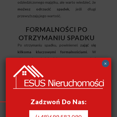
odziedziczonego majątku, ale warto wiedzieć, że
możesz odrzucić spadek
, jeśli długi
przewyższają jego wartość.
FORMALNOŚCI PO
OTRZYMANIU SPADKU
Po otrzymaniu spadku, powinieneś
zająć się
kilkoma kluczowymi formalnościami
. W
pierwszej kolejności warto uzyskać
×
postanowienie o stwierdzeniu nabycia
spadku
oraz dokonać ewentualnych zgłoszeń
do urzędów. Niezbędne może być także zawarcie
umowy notarialnej dotyczącej przekazania
mieszkania lub jego części na siebie lub innych
spadkobierców.
Zadzwoń Do Nas:
W ramach formalności po otrzymaniu spadku,
(+48)699 583 090