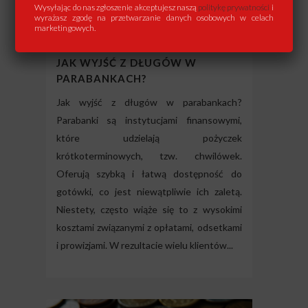
Wysyłając do nas zgłoszenie akceptujesz naszą
politykę prywatności
i
wyrażasz zgodę na przetwarzanie danych osobowych w celach
marketingowych.
JAK WYJŚĆ Z DŁUGÓW W
PARABANKACH?
Jak wyjść z długów w parabankach?
Parabanki są instytucjami finansowymi,
które udzielają pożyczek
krótkoterminowych, tzw. chwilówek.
Oferują szybką i łatwą dostępność do
gotówki, co jest niewątpliwie ich zaletą.
Niestety, często wiąże się to z wysokimi
kosztami związanymi z opłatami, odsetkami
i prowizjami. W rezultacie wielu klientów...