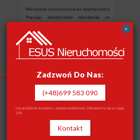
Mieszkanie własnościowe po zmarłej matce
Planując dziedziczenie mieszkania po
zmarłej matce, wiele kwestii wymaga uwagi
×
i rozważenia. Jakie są zasady dziedziczenia?
Jak stwierdzić nabycie spadku? Czy
sprzedaż odziedziczonego mieszkania jest
możliwa? Poznaj odpowiedzi na te pytania
oraz więcej w poniższym artykule
Zadzwoń Do Nas:
dotyczącym mieszkania własnościowego
po zmarłej...
(+48)699 583 090
lub przejdź do kontaktu i zostaw wiadomość. Odezwiemy się w ciągu
24h
Kontakt