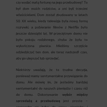
czy wydać małą fortunę na jego przebudowę? To
był dom moich rodziców, a oni byli trzecimi
właścicielami. Dom został zbudowany w latach
50. XX wieku, kiedy telewizja była nową formą
rozrywki, a pobieranie filmów z Netflix było
jeszcze dziesiątki lat. W przeciętnym domu nie
było pokoju rodzinnego, chyba że była to
wykończona piwnica. Mieliśmy szczęście
odziedziczyć ten dom, ale teraz nadszedł czas,
aby go ulepszyć lub sprzedać.
Niektórzy uważają, że to trudna decyzja,
ponieważ mamy sentymentalne przywiązanie do
domu. Ale mówię im, że jesteśmy bardziej
sentymentalni do naszych pieniędzy i czasu niż
do domu. Dokonywanie
wybór między
sprzedażą a przebudową
jest proste –
sprowadza się tylko do czasu, pieniędzy i