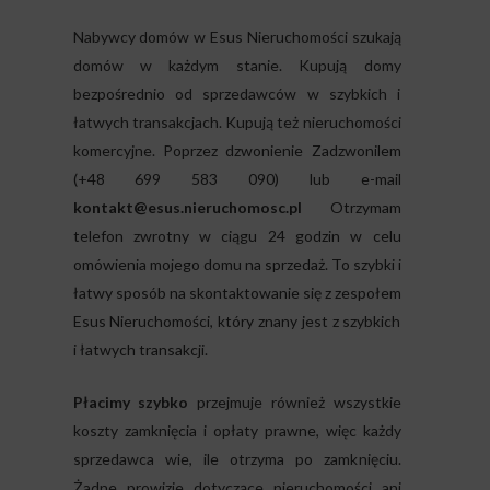
Nabywcy domów w Esus Nieruchomości szukają
domów w każdym stanie. Kupują domy
bezpośrednio od sprzedawców w szybkich i
łatwych transakcjach. Kupują też nieruchomości
komercyjne. Poprzez dzwonienie
Zadzwonilem
(+48 699 583 090) lub e-mail
kontakt@esus.nieruchomosc.pl
Otrzymam
telefon zwrotny w ciągu 24 godzin w celu
omówienia mojego domu na sprzedaż. To szybki i
łatwy sposób na skontaktowanie się z zespołem
Esus Nieruchomości, który znany jest z szybkich
i łatwych transakcji.
Płacimy szybko
przejmuje również wszystkie
koszty zamknięcia i opłaty prawne, więc każdy
sprzedawca wie, ile otrzyma po zamknięciu.
Żadne prowizje dotyczące nieruchomości ani