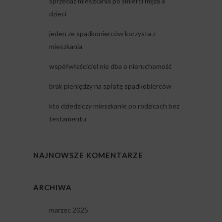
sprzedaż mieszkania po śmierci męża a
dzieci
jeden ze spadkonierców korzysta z
mieszkania
współwłaściciel nie dba o nieruchomość
brak pieniędzy na spłatę spadkobierców
kto dziedziczy mieszkanie po rodzicach bez
testamentu
NAJNOWSZE KOMENTARZE
ARCHIWA
marzec 2025