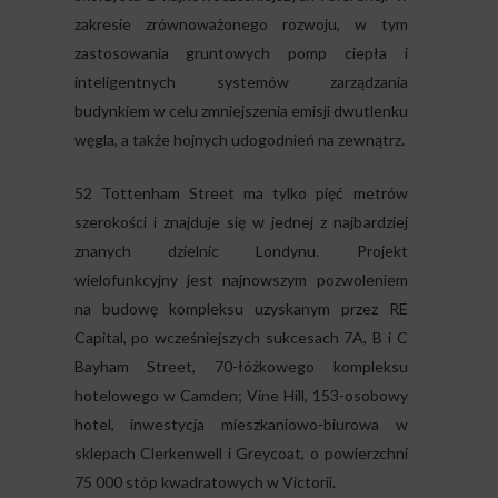
zakresie zrównoważonego rozwoju, w tym
zastosowania gruntowych pomp ciepła i
inteligentnych systemów zarządzania
budynkiem w celu zmniejszenia emisji dwutlenku
węgla, a także hojnych udogodnień na zewnątrz.
52 Tottenham Street ma tylko pięć metrów
szerokości i znajduje się w jednej z najbardziej
znanych dzielnic Londynu. Projekt
wielofunkcyjny jest najnowszym pozwoleniem
na budowę kompleksu uzyskanym przez RE
Capital, po wcześniejszych sukcesach 7A, B i C
Bayham Street, 70-łóżkowego kompleksu
hotelowego w Camden; Vine Hill, 153-osobowy
hotel, inwestycja mieszkaniowo-biurowa w
sklepach Clerkenwell i Greycoat, o powierzchni
75 000 stóp kwadratowych w Victorii.