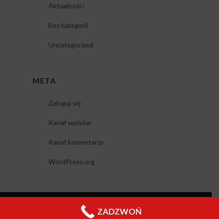
Aktualności
Bez kategorii
Uncategorized
META
Zaloguj się
Kanał wpisów
Kanał komentarzy
WordPress.org
Copyright 2019
© esus.nieruchomosci.pl
ZADZWOŃ
Polityka prywatności