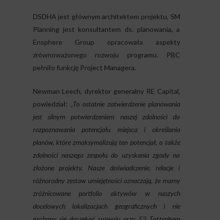
DSDHA jest głównym architektem projektu, SM
Planning jest konsultantem ds. planowania, a
Ensphere Group opracowała aspekty
zrównoważonego rozwoju programu. PBC
pełniło funkcję Project Managera.
Newman Leech, dyrektor generalny RE Capital,
powiedział:
„To ostatnie zatwierdzenie planowania
jest silnym potwierdzeniem naszej zdolności do
rozpoznawania potencjału miejsca i określania
planów, które zmaksymalizują ten potencjał, a także
zdolności naszego zespołu do uzyskania zgody na
złożone projekty. Nasze doświadczenie, relacje i
różnorodny zestaw umiejętności oznaczają, że mamy
zróżnicowane portfolio aktywów w naszych
docelowych lokalizacjach geograficznych i nie
możemy się doczekać rozwoju przy 52 Tottenham