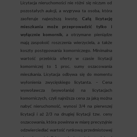
Licytacja nieruchomości nie różni się niczym od
pozostałych aukcji, a wygrywa ta osoba, która
zaoferuje najwyższą kwotę.
Całą licytację
mieszkania może przeprowadzić tylko i
wyłącznie komornik
, a otrzymane pieniądze
mają zaspokoić roszczenia wierzyciela, a także
koszty postępowania komorniczego. Minimalna
wartość przebicia oferty w czasie licytacji
komorniczej to 1 proc. sumy oszacowania
mieszkania. Licytacja odbywa się do momentu
wyłonienia zwycięskiego licytanta. – Cena
wywoławcza (wywołania) na licytacjach
komorniczych, czyli najniższa cena za jaką można
nabyć nieruchomość, wynosi 3/4 na pierwszej
licytacji i aż 2/3 na drugiej licytacji tzw. ceny
oszacowania, która powinna w miarę precyzyjnie
odzwierciedlać wartość rynkową przedmiotowej