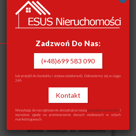
Niestety, w najgorszym wypadku taka sytuacja
może trwać latami i wiele czynników jest
uzależnionych od sytuacji ekonomicznej gminy,
w której znajduje się mieszkanie.
Zadzwoń Do Nas:
(+48)699 583 090
lub przejdź do kontaktu i zostaw wiadomość. Odezwiemy się w ciągu
24h
Kontakt
JAROSŁAW
Wysyłając do nas zgłoszenie akceptujesz naszą
politykę prywatności
i
KOWALCZYK
wyrażasz zgodę na przetwarzanie danych osobowych w celach
marketingowych.
Jarosław Kowalczyk to doświadczony