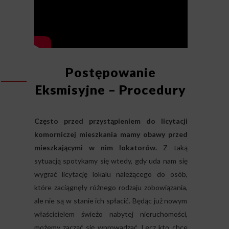
Postępowanie
Eksmisyjne – Procedury
Często przed przystąpieniem do licytacji
komorniczej mieszkania mamy obawy przed
mieszkającymi w nim lokatorów.
Z taką
sytuacją spotykamy się wtedy, gdy uda nam się
wygrać licytację lokalu należącego do osób,
które zaciągnęły różnego rodzaju zobowiązania,
ale nie są w stanie ich spłacić. Będąc już nowym
właścicielem świeżo nabytej nieruchomości,
możemy zacząć się wprowadzać. Lecz kto chce