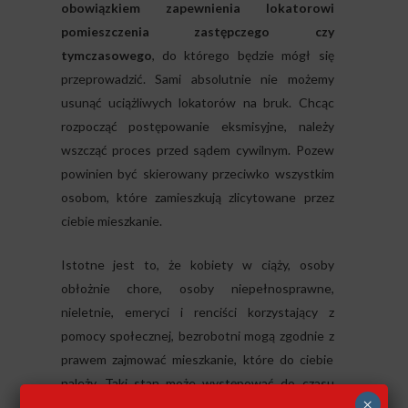
obowiązkiem zapewnienia lokatorowi
pomieszczenia zastępczego czy
tymczasowego
, do którego będzie mógł się
przeprowadzić. Sami absolutnie nie możemy
usunąć uciążliwych lokatorów na bruk. Chcąc
rozpocząć postępowanie eksmisyjne, należy
wszcząć proces przed sądem cywilnym. Pozew
powinien być skierowany przeciwko wszystkim
osobom, które zamieszkują zlicytowane przez
ciebie mieszkanie.
Istotne jest to, że kobiety w ciąży, osoby
obłożnie chore, osoby niepełnosprawne,
nieletnie, emeryci i renciści korzystający z
pomocy społecznej, bezrobotni mogą zgodnie z
prawem zajmować mieszkanie, które do ciebie
należy. Taki stan może występować do czasu
×
udostępnienia im przez gminę lokalu socjalnego.