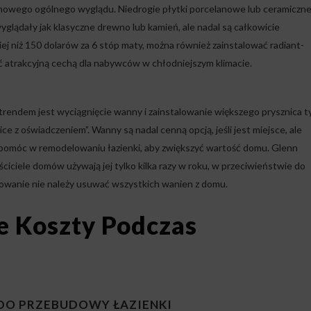
 nowego ogólnego wyglądu. Niedrogie płytki porcelanowe lub ceramiczne
lądały jak klasyczne drewno lub kamień, ale nadal są całkowicie
ej niż 150 dolarów za 6 stóp maty, można również zainstalować radiant-
ć atrakcyjną cechą dla nabywców w chłodniejszym klimacie.
trendem jest wyciągnięcie wanny i zainstalowanie większego prysznica t
ce z oświadczeniem”. Wanny są nadal cenną opcją, jeśli jest miejsce, ale
pomóc w remodelowaniu łazienki, aby zwiększyć wartość domu. Glenn
ciciele domów używają jej tylko kilka razy w roku, w przeciwieństwie do
dowanie nie należy usuwać wszystkich wanien z domu.
e Koszty Podczas
DO PRZEBUDOWY ŁAZIENKI