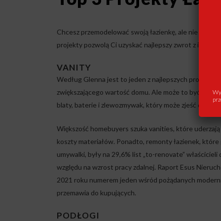
Chcesz przemodelować swoją łazienkę, ale nie masz bu
projekty pozwolą Ci uzyskać najlepszy zwrot z inwestyc
VANITY
Według Glenna jest to jeden z najlepszych projektów
zwiększającego wartość domu. Ale może to być nieco d
Wys
prz
blaty, baterie i zlewozmywak, który może zjeść dużo b
Większość homebuyers szuka vanities, które uderzają
koszty materiałów. Ponadto, remonty łazienek, które
umywalki, były na 29,6% list „to-renovate” właścicie
względu na wzrost pracy zdalnej. Raport Esus Nieruc
2021 roku numerem jeden wśród pożądanych modernizac
przemawia do kupujących.
PODŁOGI