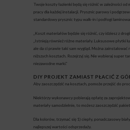
Twoje koszty łazienki będą się różnić w zależności o
pracy dla każdej instalacji. Prysznic parowy i podgrze
standardowy prysznic typu walk-in i podłogi laminowa
„Koszt materiałów będzie się różnić, czy idziesz z drog
„Istnieją również różne materiały. Luksusowe płytki l
ale da ci prawie taki sam wygląd. Można zainstalować
niższych kosztach. Rozejrzyj się. Nie wybieraj super ta
niezawodne marki.”
DIY PROJEKT ZAMIAST PŁACIĆ Z G
Aby zaoszczędzić na kosztach, pomoże przejść do pro
Niektórzy wykonawcy pobierają opłatę za zaprojektowani
materiały samodzielnie, to możesz zaoszczędzić pakiet
Dla kolorów, trzymać się 1) ciepły, ponadczasowy biały,
najlepszej wartości odsprzedaży.