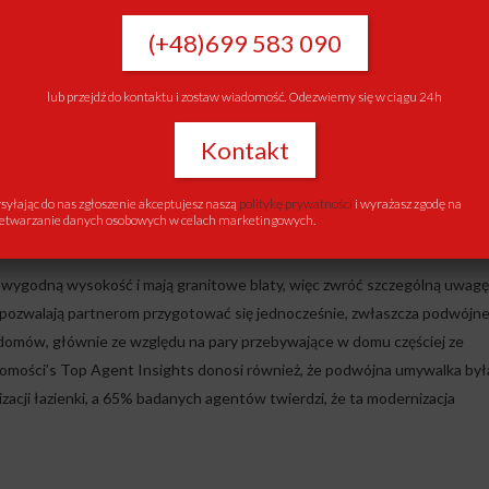
(+48)699 583 090
dżetu, aby całkowicie ją wypatroszyć i zacząć od nowa? Te trzy mniejsz
lub przejdź do kontaktu i zostaw wiadomość. Odezwiemy się w ciągu 24h
ji.
Kontakt
 do zrobienia dla największego zwrotu dotyczącego remodelu łazienki
roższe niż inne. Mówi, że aktualizacja próżności będzie zazwyczaj obejm
yłając do nas zgłoszenie akceptujesz naszą
politykę prywatności
i wyrażasz zgodę na
etwarzanie danych osobowych w celach marketingowych.
udżetu.
 wygodną wysokość i mają granitowe blaty, więc zwróć szczególną uwagę
 pozwalają partnerom przygotować się jednocześnie, zwłaszcza podwójn
li domów, głównie ze względu na pary przebywające w domu częściej ze
homości’s Top Agent Insights donosi również, że podwójna umywalka był
ji łazienki, a 65% badanych agentów twierdzi, że ta modernizacja