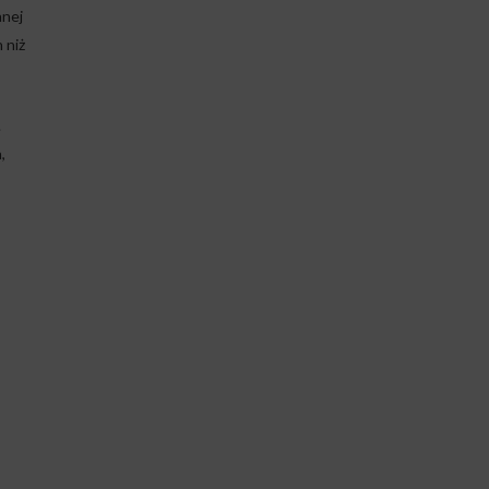
anej
 niż
.
,