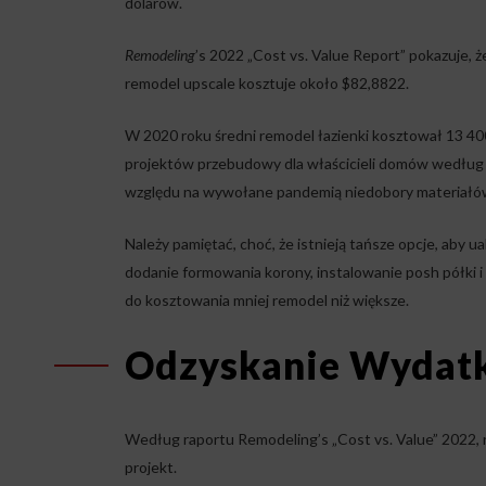
dolarów.
Remodeling
’s 2022 „Cost vs. Value Report” pokazuje, ż
remodel upscale kosztuje około $82,8822.
W 2020 roku średni remodel łazienki kosztował 13 40
projektów przebudowy dla właścicieli domów według „
względu na wywołane pandemią niedobory materiałów, 
Należy pamiętać, choć, że istnieją tańsze opcje, aby u
dodanie formowania korony, instalowanie posh półki i r
do kosztowania mniej remodel niż większe.
Odzyskanie Wydatk
Według raportu Remodeling’s „Cost vs. Value” 2022
projekt.