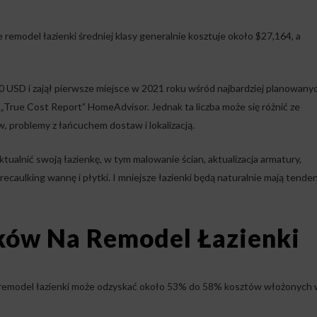
e remodel łazienki średniej klasy generalnie kosztuje około $27,164, a
0 USD i zajął pierwsze miejsce w 2021 roku wśród najbardziej planowany
True Cost Report” HomeAdvisor. Jednak ta liczba może się różnić ze
problemy z łańcuchem dostaw i lokalizacją.
aktualnić swoją łazienkę, w tym malowanie ścian, aktualizacja armatury,
ecaulking wannę i płytki. I mniejsze łazienki będą naturalnie mają tende
ów Na Remodel Łazienki
, remodel łazienki może odzyskać około 53% do 58% kosztów włożonych 