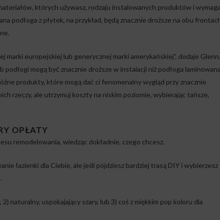
d materiałów, których używasz, rodzaju instalowanych produktów i wymag
wana podłoga z płytek, na przykład, będą znacznie droższe na obu frontach
ne.
iej marki europejskiej lub generycznej marki amerykańskiej”, dodaje Glenn
ub podłogi mogą być znacznie droższe w instalacji niż podłoga laminowana
 różne produkty, które mogą dać ci fenomenalny wygląd przy znacznie
nich rzeczy, ale utrzymuj koszty na niskim poziomie, wybierając tańsze,
ÓRY OPŁATY
cesu remodelowania, wiedząc dokładnie, czego chcesz.
e łazienki dla Ciebie, ale jeśli pójdziesz bardziej trasą DIY i wybierzesz
.
 2) naturalny, uspokajający szary, lub 3) coś z miękkim pop koloru dla