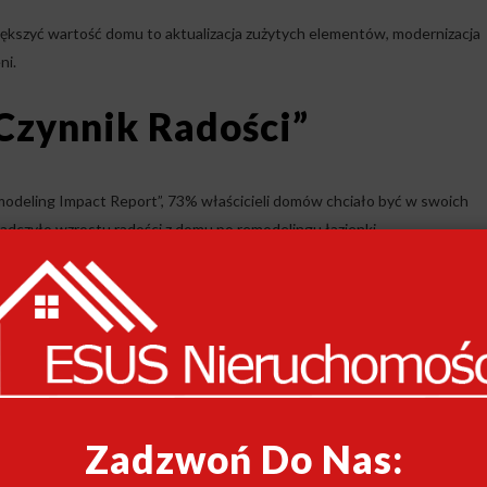
iększyć wartość domu to aktualizacja zużytych elementów, modernizacja
ni.
czynnik Radości”
odeling Impact Report”, 73% właścicieli domów chciało być w swoich
adczyło wzrostu radości z domu po remodelingu łazienki.
10, a nowy dodatek do łazienki uplasował się na poziomie 8,2. Joy Scores
, który wykonał w swoim domu – im wyższa liczba, tym wyższy poziom
ksza wartość domu z emocjonalnego punktu widzenia dla właścicieli dom
ują około 71% swoich kosztów w wartości dodanej do domu, podczas gdy
Zadzwoń Do Nas:
ienkowe Z Najlepszym ROI