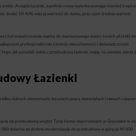
z zrobić. Anegdotycznie, zupełnie nowa łazienka pomaga również inspir
omóc dodać 10-40% więcej wartości do domu, przy czym średnia wartość
jmujesz (od wypatroszenia wanny do marmurowego wzoru twoich płytek) m
 najlepszym profesjonalistom z branży nieruchomości i doświadczonym
tego, jak poradzić sobie z przebudową łazienki, mając na uwadze zwrot z
udowy Łazienki
 na kilku różnych elementach: kosztach pracy, materiałach i ramach czaso
ującej się przebudową wnętrz Total Home Improvement w Grayslake w st
 12 000 dolarów za drobne modernizacje do przebudowy w górę za 90 000