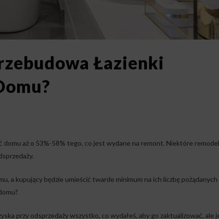
rzebudowa Łazienki
 Domu?
ć domu aż o 53%-58% tego, co jest wydane na remont. Niektóre remode
dsprzedaży.
omu, a kupujący będzie umieścić twarde minimum na ich liczbę pożądanych
 domu?
yska przy odsprzedaży wszystko, co wydałeś, aby go zaktualizować, ale j