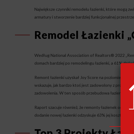
Największe czynniki remodelu łazienki, które mogą zw
armatury i stworzenie bardziej funkcjonalnej przestrze
Remodel Łazienki „
Według National Association of Realtors® 2022 „Rem
domach bardziej po remodelingu łazienki, a 61% doświ
Remont łazienki uzyskał Joy Score na poziomie 9,6 na 
wskazuje, jak bardzo ktoś jest zadowolony z projektu
zadowolenia. W ten sposób przebudowa łazienki zwię
Raport szacuje również, że remonty łazienek odzysk
dodanie nowej łazienki odzyskuje 63% jej kosztów.
Top 3 Projekty Łaz