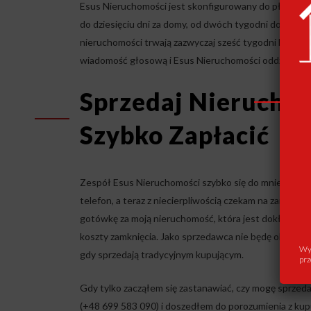
Esus Nieruchomości jest skonfigurowany do płacenia 
do dziesięciu dni za domy, od dwóch tygodni do mies
nieruchomości trwają zazwyczaj sześć tygodni lub dłu
wiadomość głosową i Esus Nieruchomości oddzwoniliś
Sprzedaj Nierucho
Szybko Zapłacić
Zespół Esus Nieruchomości szybko się do mnie odezwał
telefon, a teraz z niecierpliwością czekam na zamknię
gotówkę za moją nieruchomość, która jest dokładnie t
koszty zamknięcia. Jako sprzedawca nie będę obciążan
Wys
gdy sprzedają tradycyjnym kupującym.
prz
Gdy tylko zacząłem się zastanawiać, czy mogę sprze
(+48 699 583 090) i doszedłem do porozumienia z kup