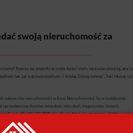
dać swoją nieruchomość za
wkę? Rzeczy się zmieniły w moim życiu i stało się koniecznością, aby t
ałbym tak, jak odpowiedziałbym ci dzisiaj. Dzisiaj mówię: „Tak! Muszę sz
pół nabywców nieruchomości w Esus Nieruchomości. Są w codziennej
od sprzedawców domów, mieszkań, mieszkań, magazynów i innych
wonilem (+48 699 583 090), aby dowiedzieć się, czy mogę wkrótce sprze