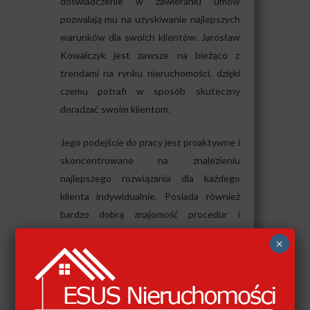
doświadczenie w zawieraniu umów
pozwalają mu na uzyskiwanie najlepszych
warunków dla swoich klientów. Jarosław
Kowalczyk jest zawsze na bieżąco z
trendami na rynku nieruchomości, dzięki
czemu potrafi w sposób skuteczny
doradzać swoim klientom.
Jego podejście do pracy jest proaktywne i
skoncentrowane na znalezieniu
najlepszego rozwiązania dla każdego
klienta indywidualnie. Posiada również
bardzo dobrą znajomość procedur i
wymogów prawnych związanych z
×
transakcjami nieruchomościowymi.
Dzięki swojemu doświadczeniu i
profesjonalizmowi Jarosław Kowalczyk