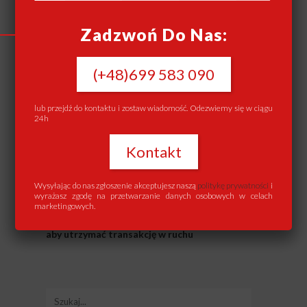
jest w stanie skutecznie pomóc klientom
w znalezieniu idealnej nieruchomości,
Zadzwoń Do Nas:
zarządzaniu nieruchomością czy też
sprzedaży lub wynajmie.
(+48)699 583 090
Powiązane Wpisy:
lub przejdź do kontaktu i zostaw wiadomość. Odezwiemy się w ciągu
24h
Sprzedaż mieszkania ze spadku 2021
Co to jest Podatek PCC w 2022 roku
Kontakt
Czym jest umowa rezerwacyjna
nieruchomości?
Wysyłając do nas zgłoszenie akceptujesz naszą
politykę prywatności
i
wyrażasz zgodę na przetwarzanie danych osobowych w celach
Jak długo trwają negocjacje w sprawie
marketingowych.
Twojego domu? 5 porad dla sprzedających,
aby utrzymać transakcję w ruchu