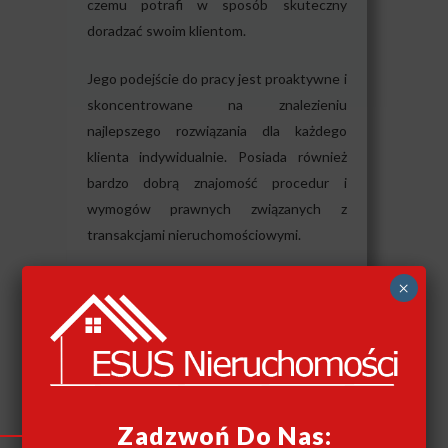
czemu potrafi w sposób skuteczny
doradzać swoim klientom.
Jego podejście do pracy jest proaktywne i
skoncentrowane na znalezieniu
najlepszego rozwiązania dla każdego
klienta indywidualnie. Posiada również
bardzo dobrą znajomość procedur i
wymogów prawnych związanych z
transakcjami nieruchomościowymi.
Dzięki swojemu doświadczeniu i
×
profesjonalizmowi Jarosław Kowalczyk
jest w stanie skutecznie pomóc klientom
w znalezieniu idealnej nieruchomości,
zarządzaniu nieruchomością czy też
sprzedaży lub wynajmie.
Zadzwoń Do Nas: