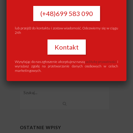
Powiązane Wpisy:
(+48)699 583 090
Budowa domu – na co zwrócić uwagę, aby nie
wpaść w pułapkę 2020
lub przejdź do kontaktu i zostaw wiadomość. Odezwiemy się w ciągu
24h
Jak stać się inwestorem w crowdfundingu
nieruchomościowym?
Kontakt
Dlaczego otwarte domy nie są warte dla
sprzedających
Wysyłając do nas zgłoszenie akceptujesz naszą
politykę prywatności
i
Wybór z firm kupujących dom
wyrażasz zgodę na przetwarzanie danych osobowych w celach
marketingowych.
OSTATNIE WPISY