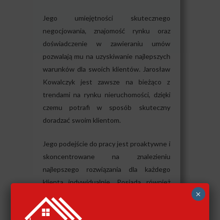
Jego umiejętności skutecznego
negocjowania, znajomość rynku oraz
doświadczenie w zawieraniu umów
pozwalają mu na uzyskiwanie najlepszych
warunków dla swoich klientów. Jarosław
Kowalczyk jest zawsze na bieżąco z
trendami na rynku nieruchomości, dzięki
czemu potrafi w sposób skuteczny
doradzać swoim klientom.
Jego podejście do pracy jest proaktywne i
skoncentrowane na znalezieniu
najlepszego rozwiązania dla każdego
klienta indywidualnie. Posiada również
×
bardzo dobrą znajomość procedur i
wymogów prawnych związanych z