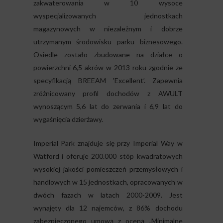
zakwaterowania w 10 wysoce
wyspecjalizowanych jednostkach
magazynowych w niezależnym i dobrze
utrzymanym środowisku parku biznesowego.
Osiedle zostało zbudowane na działce o
powierzchni 6,5 akrów w 2013 roku zgodnie ze
specyfikacją BREEAM 'Excellent’. Zapewnia
zróżnicowany profil dochodów z AWULT
wynoszącym 5,6 lat do zerwania i 6,9 lat do
wygaśnięcia dzierżawy.
Imperial Park znajduje się przy Imperial Way w
Watford i oferuje 200.000 stóp kwadratowych
wysokiej jakości pomieszczeń przemysłowych i
handlowych w 15 jednostkach, opracowanych w
dwóch fazach w latach 2000-2009. Jest
wynajęty dla 12 najemców, z 86% dochodu
zabezpieczonego umową z oceną „Minimalne