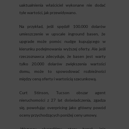
uaktualnienia właściciel wykonane nie dodać
tyle wartości, jak przewidywano.
Na przykład, jeśli spędził 100.000 dolarów
umieszczenie w upscale inground basen, że
upgrade może pomóc nudge kupującego w
kierunku podejmowania wyższej oferty. Ale jeśli
rzeczoznawca zdecyduje, że basen jest warty
tylko 20.000 dolarów zwiększenia wartości
domu, może to spowodować rozbieżności
między ceną oferty i wartością szacunkową.
Curt Stinson, Tucson obszar agent
nieruchomości z 27 lat doświadczenia, zgadza
się, powołując overpricing jako główny powód
oceny przychodzących poniżej ceny umowy.
„Wszyscy słyszeliśmy stary banał, 'nie