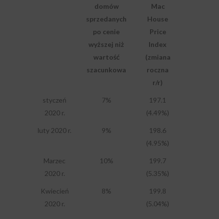
domów
Mac
sprzedanych
House
po cenie
Price
wyższej niż
Index
wartość
(zmiana
szacunkowa
roczna
r/r)
styczeń
7%
197.1
2020 r.
(4.49%)
luty 2020 r.
9%
198.6
(4.95%)
Marzec
10%
199.7
2020 r.
(5.35%)
Kwiecień
8%
199.8
2020 r.
(5.04%)