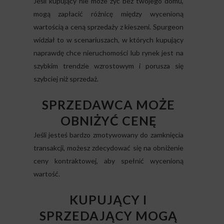
Jeśli kupujący nie może żyć bez twojego domu,
mogą zapłacić różnicę między wycenioną
wartością a ceną sprzedaży z kieszeni. Spurgeon
widział to w scenariuszach, w których kupujący
naprawdę chce nieruchomości lub rynek jest na
szybkim trendzie wzrostowym i porusza się
szybciej niż sprzedaż.
SPRZEDAWCA MOŻE
OBNIŻYĆ CENĘ
Jeśli jesteś bardzo zmotywowany do zamknięcia
transakcji, możesz zdecydować się na obniżenie
ceny kontraktowej, aby spełnić wycenioną
wartość.
KUPUJĄCY I
SPRZEDAJĄCY MOGĄ