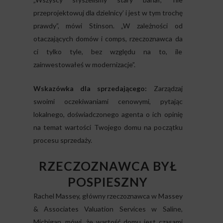
przeprojektowuj dla dzielnicy’ i jest w tym trochę
prawdy”, mówi Stinson. „W zależności od
otaczających domów i comps, rzeczoznawca da
ci tylko tyle, bez względu na to, ile
zainwestowałeś w modernizacje”.
Wskazówka dla sprzedającego:
Zarządzaj
swoimi oczekiwaniami cenowymi, pytając
lokalnego, doświadczonego agenta o ich opinię
na temat wartości Twojego domu na początku
procesu sprzedaży.
RZECZOZNAWCA BYŁ
POSPIESZNY
Rachel Massey, główny rzeczoznawca w Massey
& Associates Valuation Services w Saline,
Michigan, mówi, że wartość domu jest czasami