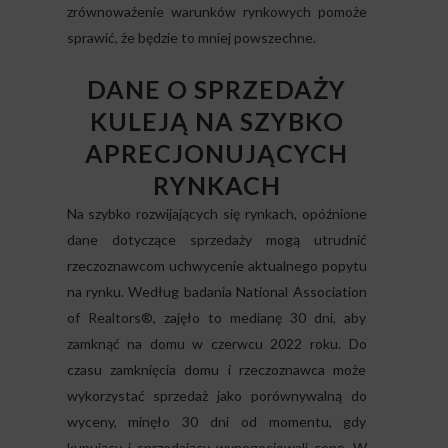
zrównoważenie warunków rynkowych pomoże
sprawić, że będzie to mniej powszechne.
DANE O SPRZEDAŻY
KULEJĄ NA SZYBKO
APRECJONUJĄCYCH
RYNKACH
Na szybko rozwijających się rynkach, opóźnione
dane dotyczące sprzedaży mogą utrudnić
rzeczoznawcom uchwycenie aktualnego popytu
na rynku. Według badania National Association
of Realtors®, zajęło to medianę 30 dni, aby
zamknąć na domu w czerwcu 2022 roku. Do
czasu zamknięcia domu i rzeczoznawca może
wykorzystać sprzedaż jako porównywalną do
wyceny, minęło 30 dni od momentu, gdy
kupujący i sprzedający wynegocjowali cenę. W