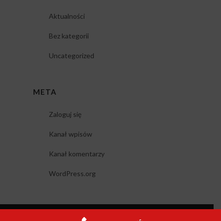
Aktualności
Bez kategorii
Uncategorized
META
Zaloguj się
Kanał wpisów
Kanał komentarzy
WordPress.org
Copyright 2019
© esus.nieruchomosci.pl