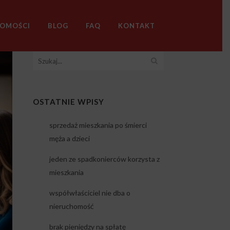
HOMOŚCI
BLOG
FAQ
KONTAKT
OSTATNIE WPISY
sprzedaż mieszkania po śmierci
męża a dzieci
jeden ze spadkonierców korzysta z
mieszkania
współwłaściciel nie dba o
nieruchomość
brak pieniędzy na spłatę