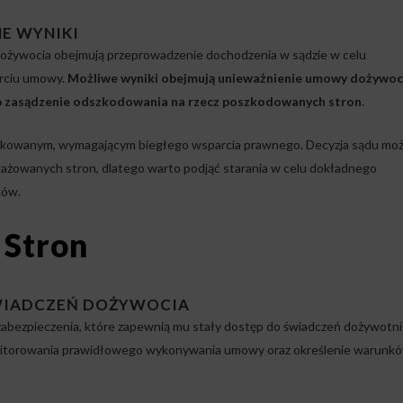
E WYNIKI
żywocia obejmują przeprowadzenie dochodzenia w sądzie w celu
rciu umowy.
Możliwe wyniki obejmują unieważnienie umowy dożywoc
ub zasądzenie odszkodowania na rzecz poszkodowanych stron
.
kowanym, wymagającym biegłego wsparcia prawnego. Decyzja sądu mo
ażowanych stron, dlatego warto podjąć starania w celu dokładnego
ków.
 Stron
ŚWIADCZEŃ DOŻYWOCIA
abezpieczenia, które zapewnią mu stały dostęp do świadczeń dożywotni
nitorowania prawidłowego wykonywania umowy oraz określenie warunkó