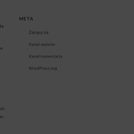
META
ia
Zaloguj się
Kanał wpisów
że
Kanał komentarzy
WordPress.org
ch.
w,