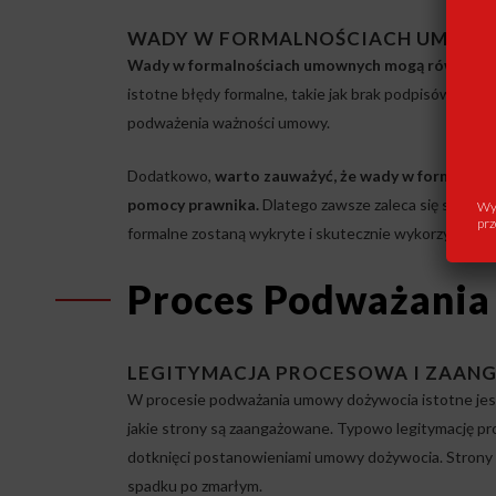
WADY W FORMALNOŚCIACH UMOW
Wady w formalnościach umownych mogą również d
istotne błędy formalne, takie jak brak podpisów, nieja
podważenia ważności umowy.
Dodatkowo,
warto zauważyć, że wady w formalnośc
pomocy prawnika.
Dlatego zawsze zaleca się skonsu
Wys
prz
formalne zostaną wykryte i skutecznie wykorzystan
Proces Podważani
LEGITYMACJA PROCESOWA I ZAAN
W procesie podważania umowy dożywocia istotne jest
jakie strony są zaangażowane. Typowo legitymację pr
dotknięci postanowieniami umowy dożywocia. Strony 
spadku po zmarłym.