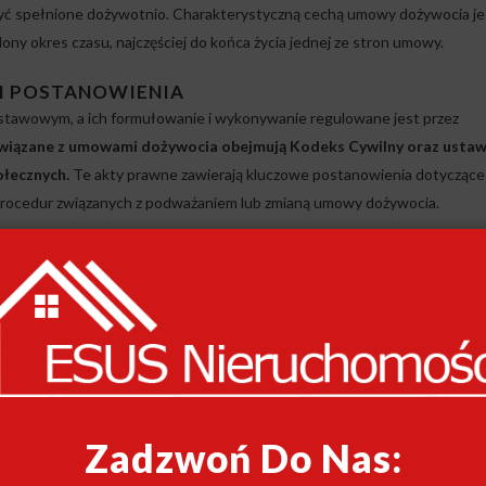
 być spełnione dożywotnio. Charakterystyczną cechą umowy dożywocia je
lony okres czasu, najczęściej do końca życia jednej ze stron umowy.
 POSTANOWIENIA
tawowym, a ich formułowanie i wykonywanie regulowane jest przez
związane z umowami dożywocia obejmują Kodeks Cywilny oraz ustaw
ołecznych.
Te akty prawne zawierają kluczowe postanowienia dotyczące
procedur związanych z podważaniem lub zmianą umowy dożywocia.
 Rodzina Może Podważyć
głównych powodów, które mogą skłonić rodzinę do podważenia umow
Zadzwoń Do Nas:
jąca umowę była niezdolna do zrozumienia konsekwencji swoich działań 
tnieje podstawa do jej unieważnienia.