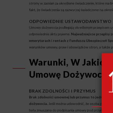
strony w zamian za określone świadczenie, które ma
fakt, że świadczenia są zazwyczaj świadczone na okreś
ODPOWIEDNIE USTAWODAWSTWO I
Umowy dożywocia podlegają określonym przepisom us
odpowiednie akty prawne.
Najważniejsze przepisy 
emeryturach i rentach z Funduszu Ubezpieczeń Sp
warunków umowy, praw i obowiązków stron, a także 
Warunki, W Jakich
Umowę Dożywocia
BRAK ZDOLNOŚCI I PRZYMUS
Brak zdolności umownej lub przymus to jedne z 
dożywocia.
Jeśli można udowodnić, że osoba podpisu
była zmuszana do podpisania umowy pod przymusem, is