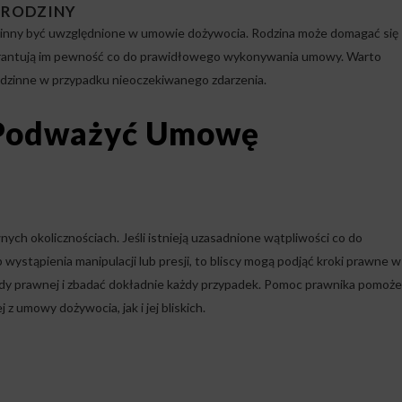
 RODZINY
nny być uwzględnione w umowie dożywocia. Rodzina może domagać się
arantują im pewność co do prawidłowego wykonywania umowy. Warto
odzinne w przypadku nieoczekiwanego zdarzenia.
 Podważyć Umowę
h okolicznościach. Jeśli istnieją uzasadnione wątpliwości co do
 wystąpienia manipulacji lub presji, to bliscy mogą podjąć kroki prawne w
rady prawnej i zbadać dokładnie każdy przypadek. Pomoc prawnika pomoże
z umowy dożywocia, jak i jej bliskich.