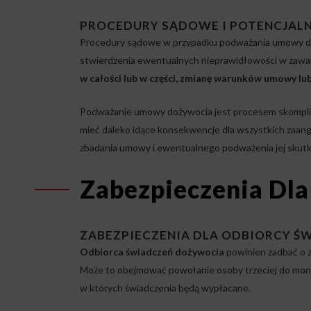
PROCEDURY SĄDOWE I POTENCJALN
Procedury sądowe w przypadku podważania umowy do
stwierdzenia ewentualnych nieprawidłowości w zawa
w całości lub w części, zmianę warunków umowy l
Podważanie umowy dożywocia jest procesem skompli
mieć daleko idące konsekwencje dla wszystkich zaang
zbadania umowy i ewentualnego podważenia jej skut
Zabezpieczenia Dla
ZABEZPIECZENIA DLA ODBIORCY 
Odbiorca świadczeń dożywocia
powinien zadbać o z
Może to obejmować powołanie osoby trzeciej do mo
w których świadczenia będą wypłacane.