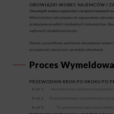
OBOWIĄZKI WOBEC NAJEMCÓW I Z
Obowiązki wobec najemców i zarejestrowanych o
Właściciel jest zobowiązany do zapewnienia odpowie
przekazania wszelkich niezbędnych dokumentów. Nied
sądowych i dodatkowe koszty.
Dbanie o prawidłowe spełnienie obowiązków wobec n
przyspieszyć cały proces sprzedaży mieszkania.
Proces Wymeldowan
PRZEWODNIK KROK PO KROKU PO 
Krok 1:
Skontaktuj się z administracją budynku 
Krok 2:
Wypełnij formularz wymeldowania i dost
Krok 3:
Po zatwierdzeniu zgłoszenia odbier