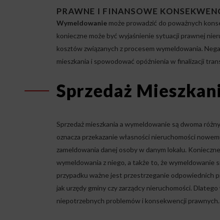
PRAWNE I FINANSOWE KONSEKWEN
Wymeldowanie
może prowadzić do poważnych konsekw
konieczne może być wyjaśnienie sytuacji prawnej nier
kosztów związanych z procesem wymeldowania. Nega
mieszkania i spowodować opóźnienia w finalizacji trans
Sprzedaż Mieszkan
Sprzedaż mieszkania a wymeldowanie są dwoma różnymi
oznacza przekazanie własności nieruchomości nowem
zameldowania danej osoby w danym lokalu. Konieczne 
wymeldowania z niego, a także to, że wymeldowanie s
przypadku ważne jest przestrzeganie odpowiednich pr
jak urzędy gminy czy zarządcy nieruchomości. Dlatego 
niepotrzebnych problemów i konsekwencji prawnych.