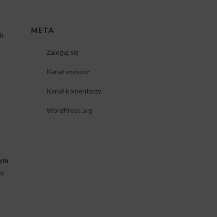
META
ch
Zaloguj się
Kanał wpisów
Kanał komentarzy
WordPress.org
dym
mi