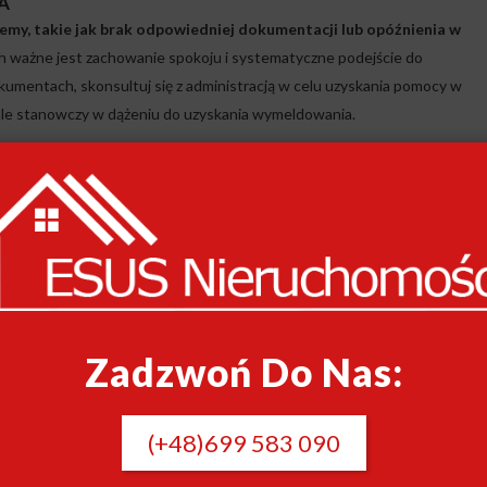
A
y, takie jak brak odpowiedniej dokumentacji lub opóźnienia w
h ważne jest zachowanie spokoju i systematyczne podejście do
mentach, skonsultuj się z administracją w celu uzyskania pomocy w
 ale stanowczy w dążeniu do uzyskania wymeldowania.
Zadzwoń Do Nas:
(+48)699 583 090