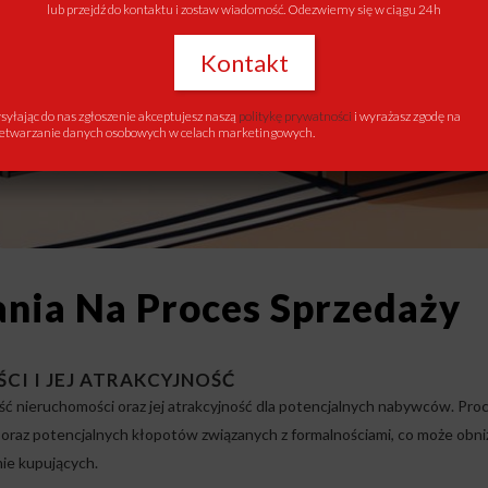
lub przejdź do kontaktu i zostaw wiadomość. Odezwiemy się w ciągu 24h
Kontakt
yłając do nas zgłoszenie akceptujesz naszą
politykę prywatności
i wyrażasz zgodę na
etwarzanie danych osobowych w celach marketingowych.
ia Na Proces Sprzedaży
I I JEJ ATRAKCYJNOŚĆ
 nieruchomości oraz jej atrakcyjność dla potencjalnych nabywców. Pro
raz potencjalnych kłopotów związanych z formalnościami, co może obni
ie kupujących.