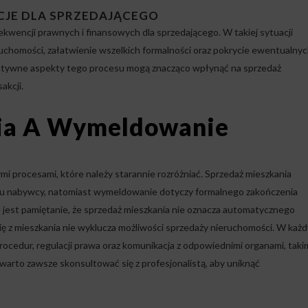
CJE DLA SPRZEDAJĄCEGO
encji prawnych i finansowych dla sprzedającego. W takiej sytuacji
uchomości, załatwienie wszelkich formalności oraz pokrycie ewentualny
tywne aspekty tego procesu mogą znacząco wpłynąć na sprzedaż
akcji.
ia A Wymeldowanie
 procesami, które należy starannie rozróżniać. Sprzedaż mieszkania
u nabywcy, natomiast wymeldowanie dotyczy formalnego zakończenia
jest pamiętanie, że sprzedaż mieszkania nie oznacza automatycznego
ię z mieszkania nie wyklucza możliwości sprzedaży nieruchomości. W każ
ocedur, regulacji prawa oraz komunikacja z odpowiednimi organami, taki
warto zawsze skonsultować się z profesjonalistą, aby uniknąć