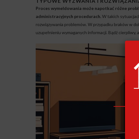
TYPOWE WYZWANIA I ROZWIĄZANI
Proces wymeldowania może napotkać różne problem
administracyjnych procedurach.
W takich sytuacjac
rozwiązywania problemów. W przypadku braków w doku
uzupełnieniu wymaganych informacji. Bądź cierpliwy,