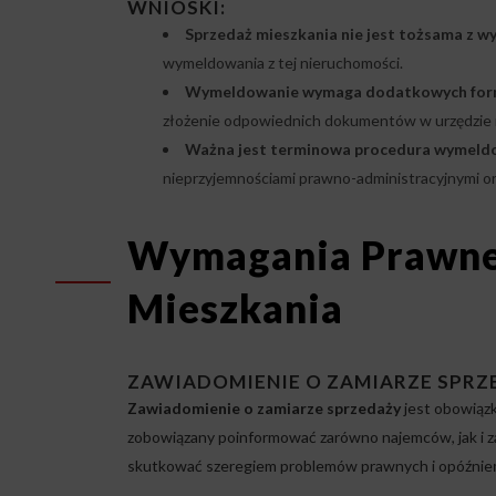
WNIOSKI:
Sprzedaż mieszkania nie jest tożsama z 
wymeldowania z tej nieruchomości.
Wymeldowanie wymaga dodatkowych form
złożenie odpowiednich dokumentów w urzędzie m
Ważna jest terminowa procedura wymeld
nieprzyjemnościami prawno-administracyjnymi o
Wymagania Prawne
Mieszkania
ZAWIADOMIENIE O ZAMIARZE SPRZ
Zawiadomienie o zamiarze sprzedaży
jest obowiązk
zobowiązany poinformować zarówno najemców, jak i z
skutkować szeregiem problemów prawnych i opóźnień