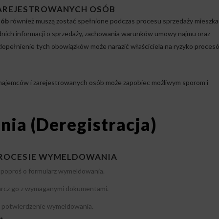
AREJESTROWANYCH OSÓB
sób
również muszą zostać spełnione podczas procesu sprzedaży mieszkan
dnich informacji o sprzedaży, zachowania warunków umowy najmu oraz
opełnienie tych obowiązków może narazić właściciela na ryzyko proces
ajemców i zarejestrowanych osób może zapobiec możliwym sporom i
ia (Deregistracja)
PROCESIE WYMELDOWANIA
i poproś o formularz wymeldowania.
arcz go z wymaganymi dokumentami.
z potwierdzenie wymeldowania.