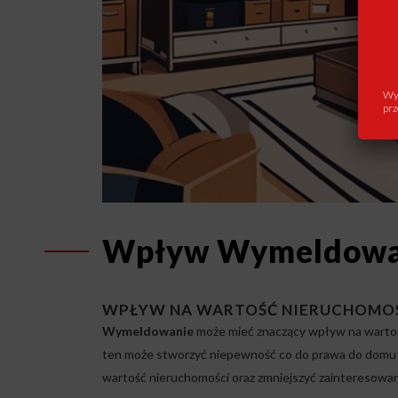
Wys
prz
Wpływ Wymeldowan
WPŁYW NA WARTOŚĆ NIERUCHOMOŚC
Wymeldowanie
może mieć znaczący wpływ na wartość
ten może stworzyć niepewność co do prawa do domu o
wartość nieruchomości oraz zmniejszyć zainteresowan