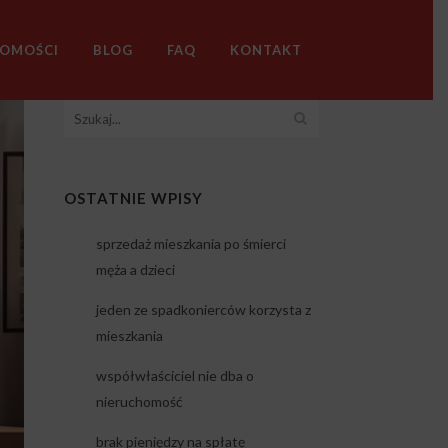
HOMOŚCI
BLOG
FAQ
KONTAKT
OSTATNIE WPISY
sprzedaż mieszkania po śmierci
męża a dzieci
jeden ze spadkonierców korzysta z
mieszkania
współwłaściciel nie dba o
nieruchomość
brak pieniędzy na spłatę