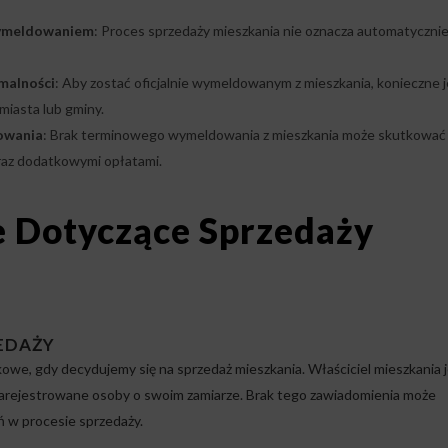
wymeldowaniem
: Proces sprzedaży mieszkania nie oznacza automatyczni
alności
: Aby zostać oficjalnie wymeldowanym z mieszkania, konieczne j
iasta lub gminy.
owania
: Brak terminowego wymeldowania z mieszkania może skutkować
raz dodatkowymi opłatami.
 Dotyczące Sprzedaży
EDAŻY
owe, gdy decydujemy się na sprzedaż mieszkania. Właściciel mieszkania 
arejestrowane osoby o swoim zamiarze. Brak tego zawiadomienia może
 w procesie sprzedaży.