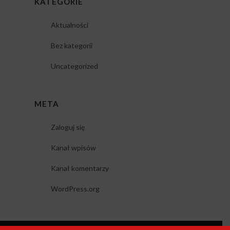
KATEGORIE
Aktualności
Bez kategorii
Uncategorized
META
Zaloguj się
Kanał wpisów
Kanał komentarzy
WordPress.org
Copyright 2019
© esus.nieruchomosci.pl